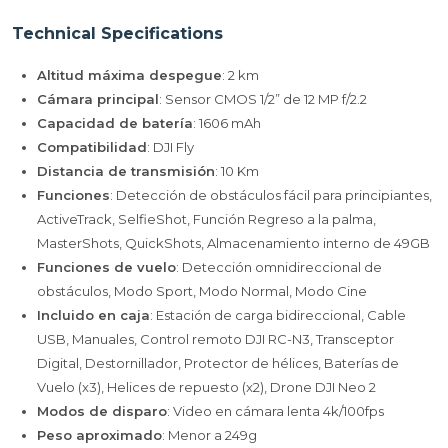
Technical Specifications
Altitud máxima despegue
: 2 km
Cámara principal
: Sensor CMOS 1/2” de 12 MP f/2.2
Capacidad de batería
: 1606 mAh
Compatibilidad
: DJI Fly
Distancia de transmisión
: 10 Km
Funciones
: Detección de obstáculos fácil para principiantes,
ActiveTrack, SelfieShot, Función Regreso a la palma,
MasterShots, QuickShots, Almacenamiento interno de 49GB
Funciones de vuelo
: Detección omnidireccional de
obstáculos, Modo Sport, Modo Normal, Modo Cine
Incluido en caja
: Estación de carga bidireccional, Cable
USB, Manuales, Control remoto DJI RC-N3, Transceptor
Digital, Destornillador, Protector de hélices, Baterías de
Vuelo (x3), Helices de repuesto (x2), Drone DJI Neo 2
Modos de disparo
: Video en cámara lenta 4k/100fps
Peso aproximado
: Menor a 249g