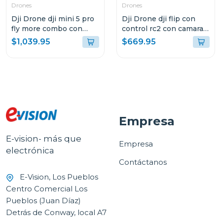
Drones
Drones
Dji Drone dji mini 5 pro
Dji Drone dji flip con
fly more combo con
control rc2 con camara
control remoto rc-n3
4k uhd
$1,039.95
$669.95
Empresa
E-vision- más que
Empresa
electrónica
Contáctanos
E-Vision, Los Pueblos
Centro Comercial Los
Pueblos (Juan Díaz)
Detrás de Conway, local A7