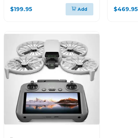
n3 en225
$199.95
$469.95
Add