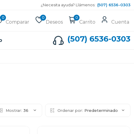
¿Necesita ayuda? Llámenos:
(507) 6536-0303
0
0
0
Comparar
Deseos
Carrito
Cuenta
(507) 6536-0303
o
Mostrar:
36
Ordenar por:
Predeterminado