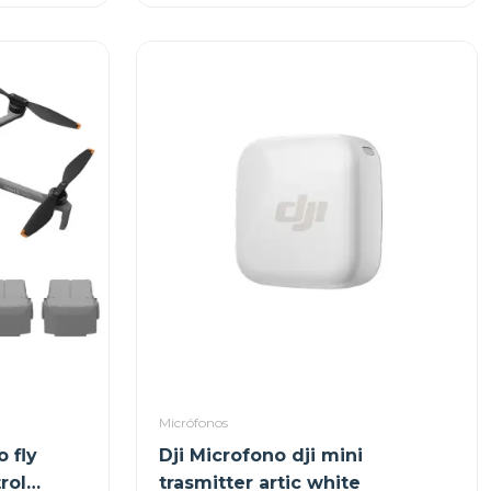
Micrófonos
o fly
Dji Microfono dji mini
rol
trasmitter artic white