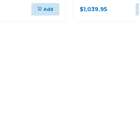
remoto rc-n3
$1,039.95
Add