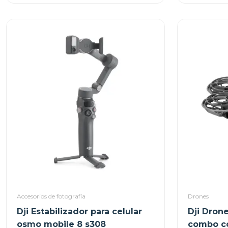
Accesorios de fotografía
Drones
Dji Estabilizador para celular
Dji Dron
osmo mobile 8 s308
combo co