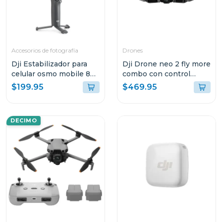
Accesorios de fotografía
Drones
Dji Estabilizador para
Dji Drone neo 2 fly more
celular osmo mobile 8
combo con control
s308
remoto rc-n3 en225
$199.95
$469.95
DECIMO