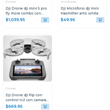
Drones
Micrófonos
Dji Drone dji mini 5 pro
Dji Microfono dji mini
fly more combo con
trasmitter artic white
control remoto rc-n3
$1,039.95
$49.95
Drones
Dji Drone dji flip con
control rc2 con camara
4k uhd
$669.95