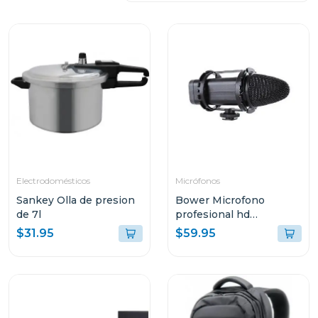
Electrodomésticos
Micrófonos
Sankey Olla de presion
Bower Microfono
de 7l
profesional hd
broadcast
$31.95
$59.95