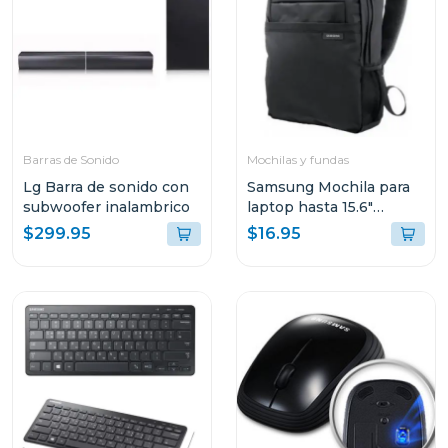
Barras de Sonido
Mochilas y fundas
Lg Barra de sonido con
Samsung Mochila para
subwoofer inalambrico
laptop hasta 15.6"
aabp2nm
$299.95
$16.95