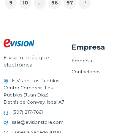
9
10
...
96
97
Empresa
E-vision- más que
Empresa
electrónica
Contáctanos
E-Vision, Los Pueblos
Centro Comercial Los
Pueblos (Juan Díaz)
Detrás de Conway, local A7
(507) 217-7661
sale@evisionstore.com
Lunes a Sábado 10:00