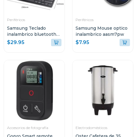
Periféricos
Periféricos
Samsung Teclado
Samsung Mouse optico
inalambrico bluetooth
inalambrico aasm7pw
aask7pw
$29.95
$7.95
Accesorios de fotografía
Electrodomésticos
Gopro Smart remote
Oster Cafetera de 35