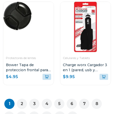
Protectores de lentes
Celulares y Tablets
Bower Tapa de
Charge worx Cargador 3
proteccion frontal para
en 1 (pared, usb y
lentes 72mm
cargador de coche)
$4.95
$9.95
cx3025
1
2
3
4
5
6
7
8