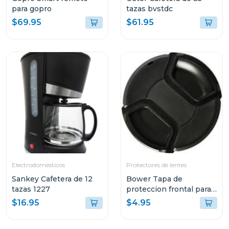
para gopro
tazas bvstdc
$69.95
$61.95
Electrodomésticos
Protectores de lentes
Sankey Cafetera de 12
Bower Tapa de
tazas 1227
proteccion frontal para
lentes 67mm
$16.95
$4.95