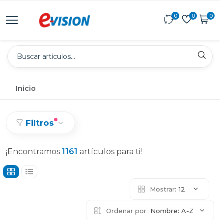
0
0
0
Inicio
Filtros
¡Encontramos
1161
artículos para ti!
Mostrar:
12
Ordenar por:
Nombre: A-Z