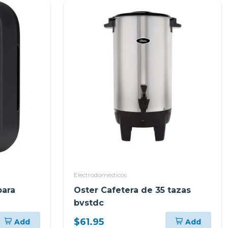
Electrodomésticos
para
Oster Cafetera de 35 tazas
bvstdc
$61.95
Add
Add