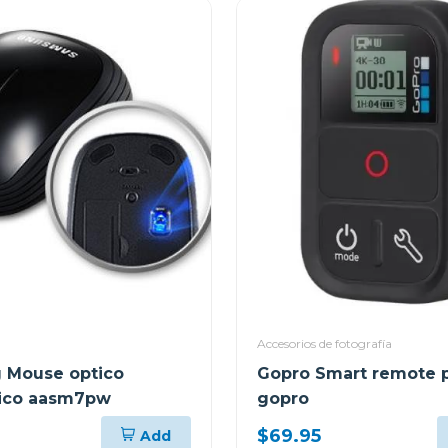
Accesorios de fotografía
 Mouse optico
Gopro Smart remote 
rico aasm7pw
gopro
$69.95
Add