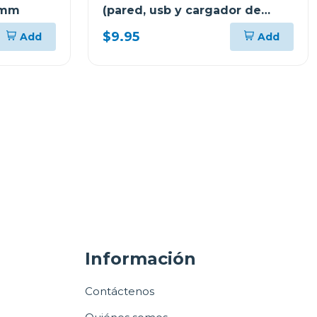
72mm
(pared, usb y cargador de
coche) cx3025
$9.95
Add
Add
Información
Contáctenos