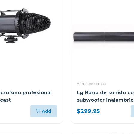
Barras de Sonido
crofono profesional
Lg Barra de sonido c
cast
subwoofer inalambric
$299.95
Add