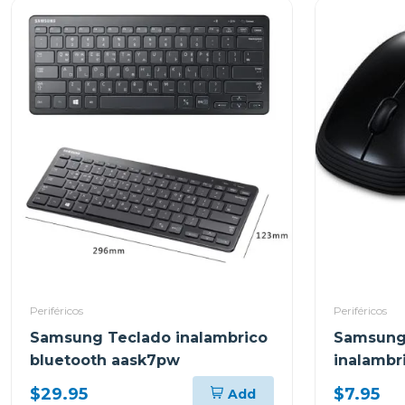
Periféricos
Periféricos
Samsung Teclado inalambrico
Samsung
bluetooth aask7pw
inalamb
$29.95
$7.95
Add