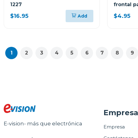
1227
frontal 
$16.95
$4.95
Add
1
2
3
4
5
6
7
8
9
Empres
E-vision- más que electrónica
Empresa