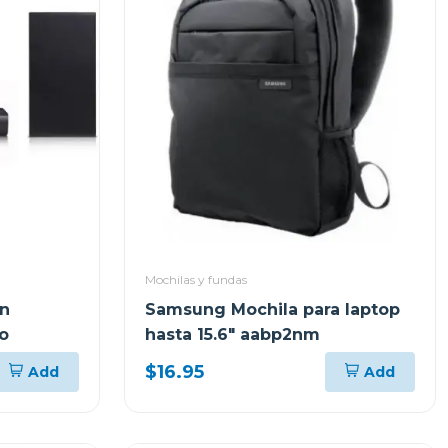
Mochilas y fundas
on
Samsung Mochila para laptop
o
hasta 15.6" aabp2nm
$16.95
Add
Add