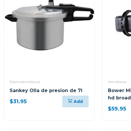
Electrodomésticos
Micrófonos
Sankey Olla de presion de 7l
Bower Mi
hd broad
$31.95
Add
$59.95