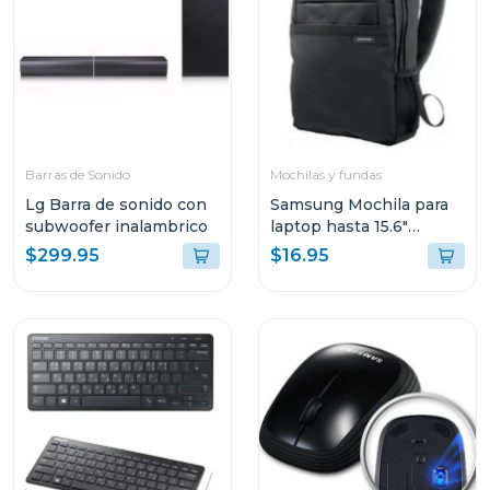
Barras de Sonido
Mochilas y fundas
Lg Barra de sonido con
Samsung Mochila para
subwoofer inalambrico
laptop hasta 15.6"
aabp2nm
$299.95
$16.95