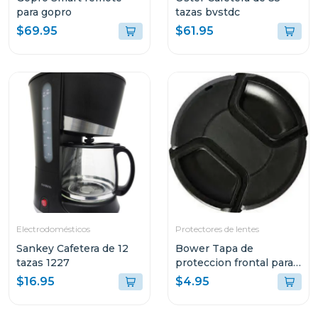
para gopro
tazas bvstdc
$69.95
$61.95
Electrodomésticos
Protectores de lentes
Sankey Cafetera de 12
Bower Tapa de
tazas 1227
proteccion frontal para
lentes 67mm
$16.95
$4.95