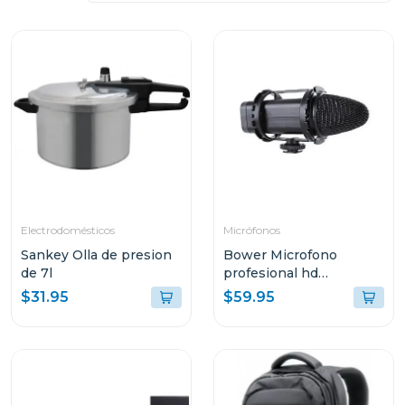
Electrodomésticos
Micrófonos
Sankey Olla de presion
Bower Microfono
de 7l
profesional hd
broadcast
$31.95
$59.95