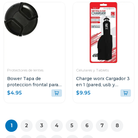
Protectores de lentes
Celulares y Tablets
Bower Tapa de
Charge worx Cargador 3
proteccion frontal para
en 1 (pared, usb y
lentes 72mm
cargador de coche)
$4.95
$9.95
cx3025
1
2
3
4
5
6
7
8