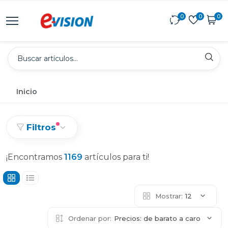
0
0
0
Inicio
Filtros
¡Encontramos
1169
artículos para ti!
Mostrar:
12
Ordenar por:
Precios: de barato a caro