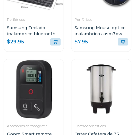
Periféricos
Periféricos
Samsung Teclado
Samsung Mouse optico
inalambrico bluetooth
inalambrico aasm7pw
aask7pw
$29.95
$7.95
Accesorios de fotografía
Electrodomésticos
Gopro Smart remote
Oster Cafetera de 35