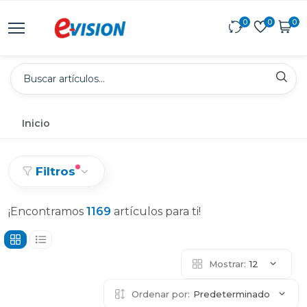
0
0
0
Inicio
Filtros
¡Encontramos
1169
artículos para ti!
Mostrar:
12
Ordenar por:
Predeterminado