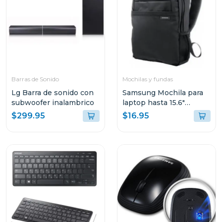
Barras de Sonido
Mochilas y fundas
Lg Barra de sonido con
Samsung Mochila para
subwoofer inalambrico
laptop hasta 15.6"
aabp2nm
$299.95
$16.95