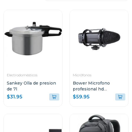
Electrodomésticos
Micrófonos
Sankey Olla de presion
Bower Microfono
de 7l
profesional hd
broadcast
$31.95
$59.95