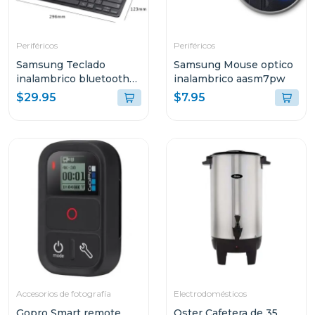
Periféricos
Periféricos
Samsung Teclado
Samsung Mouse optico
inalambrico bluetooth
inalambrico aasm7pw
aask7pw
$29.95
$7.95
Accesorios de fotografía
Electrodomésticos
Gopro Smart remote
Oster Cafetera de 35