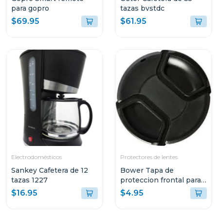
para gopro
tazas bvstdc
$69.95
$61.95
Electrodomésticos
Protectores de lentes
Sankey Cafetera de 12
Bower Tapa de
tazas 1227
proteccion frontal para
lentes 67mm
$16.95
$4.95