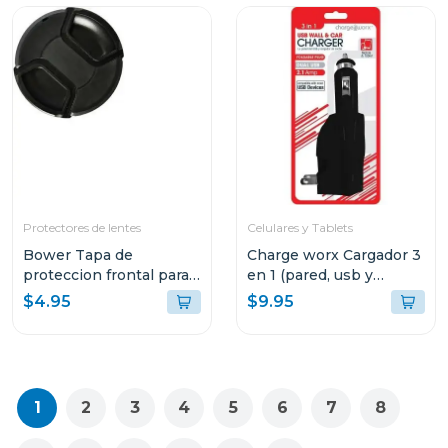
Protectores de lentes
Celulares y Tablets
Bower Tapa de
Charge worx Cargador 3
proteccion frontal para
en 1 (pared, usb y
lentes 72mm
cargador de coche)
$4.95
$9.95
cx3025
1
2
3
4
5
6
7
8