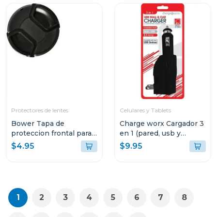
Protectores de lentes
Celulares y Tablets
Bower Tapa de
Charge worx Cargador 3
proteccion frontal para
en 1 (pared, usb y
lentes 72mm
cargador de coche)
$4.95
$9.95
cx3025
1
2
3
4
5
6
7
8