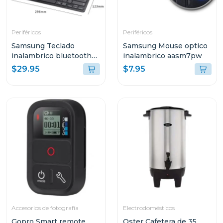
Periféricos
Periféricos
Samsung Teclado
Samsung Mouse optico
inalambrico bluetooth
inalambrico aasm7pw
aask7pw
$29.95
$7.95
Accesorios de fotografía
Electrodomésticos
Gopro Smart remote
Oster Cafetera de 35