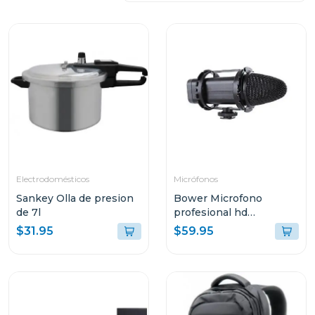
Electrodomésticos
Micrófonos
Sankey Olla de presion
Bower Microfono
de 7l
profesional hd
broadcast
$31.95
$59.95