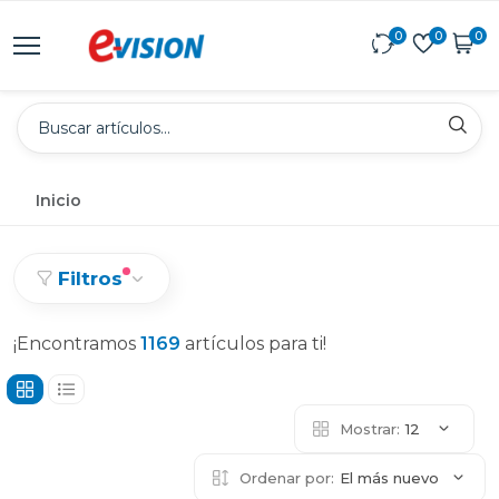
0
0
0
Inicio
Filtros
¡Encontramos
1169
artículos para ti!
Mostrar:
12
Ordenar por:
El más nuevo