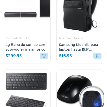
Barras de Sonido
Mochilas y fundas
Lg Barra de sonido con
Samsung Mochila para
subwoofer inalambrico
laptop hasta 15.6"
aabp2nm
$299.95
$16.95