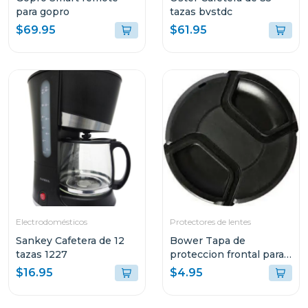
para gopro
tazas bvstdc
$69.95
$61.95
Electrodomésticos
Protectores de lentes
Sankey Cafetera de 12
Bower Tapa de
tazas 1227
proteccion frontal para
lentes 67mm
$16.95
$4.95