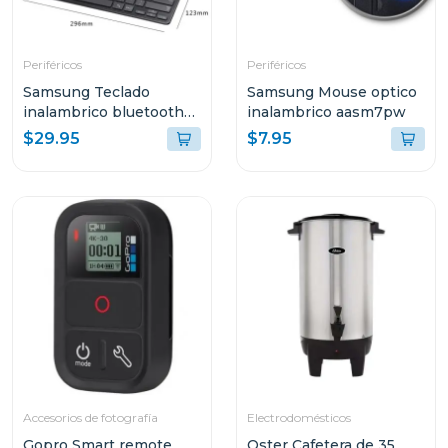
Periféricos
Periféricos
Samsung Teclado
Samsung Mouse optico
inalambrico bluetooth
inalambrico aasm7pw
aask7pw
$29.95
$7.95
Accesorios de fotografía
Electrodomésticos
Gopro Smart remote
Oster Cafetera de 35