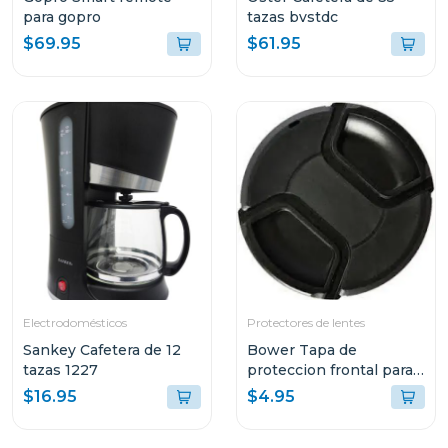
para gopro
tazas bvstdc
$69.95
$61.95
Electrodomésticos
Protectores de lentes
Sankey Cafetera de 12
Bower Tapa de
tazas 1227
proteccion frontal para
lentes 67mm
$16.95
$4.95