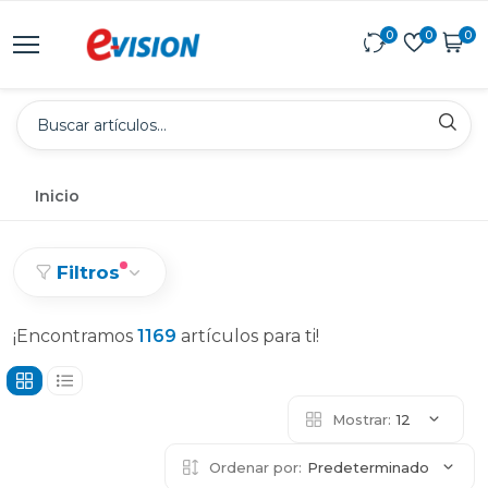
0
0
0
Inicio
Filtros
¡Encontramos
1169
artículos para ti!
Mostrar:
12
Ordenar por:
Predeterminado