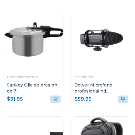
Electrodomésticos
Micrófonos
Sankey Olla de presion
Bower Microfono
de 7l
profesional hd
broadcast
$31.95
$59.95