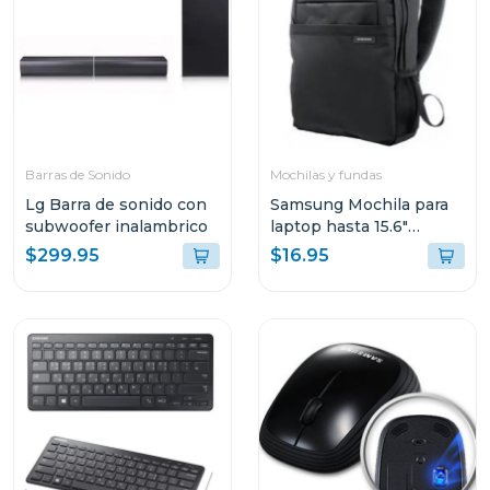
Barras de Sonido
Mochilas y fundas
Lg Barra de sonido con
Samsung Mochila para
subwoofer inalambrico
laptop hasta 15.6"
aabp2nm
$299.95
$16.95