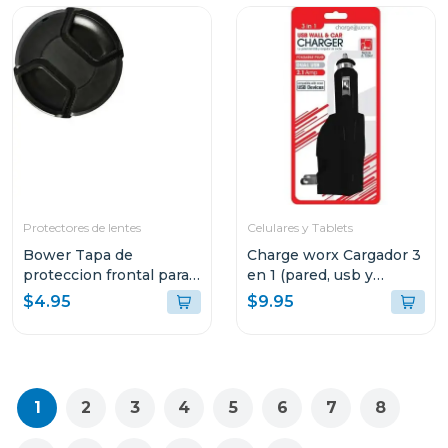
Protectores de lentes
Celulares y Tablets
Bower Tapa de
Charge worx Cargador 3
proteccion frontal para
en 1 (pared, usb y
lentes 72mm
cargador de coche)
$4.95
$9.95
cx3025
1
2
3
4
5
6
7
8