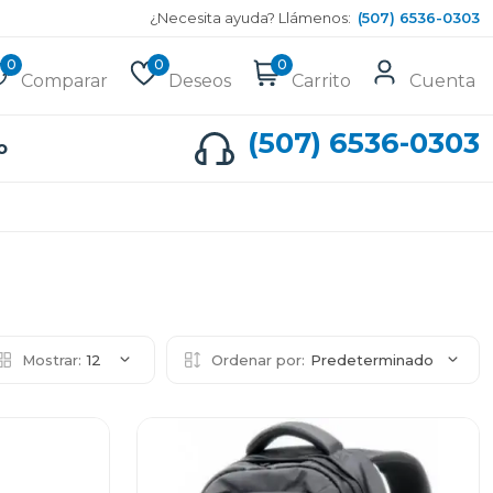
¿Necesita ayuda? Llámenos:
(507) 6536-0303
0
0
0
Comparar
Deseos
Carrito
Cuenta
(507) 6536-0303
o
Mostrar:
12
Ordenar por:
Predeterminado