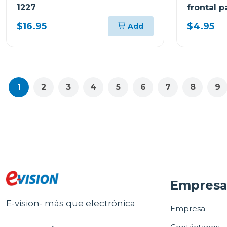
1227
frontal 
$16.95
$4.95
Add
1
2
3
4
5
6
7
8
9
Empres
E-vision- más que electrónica
Empresa