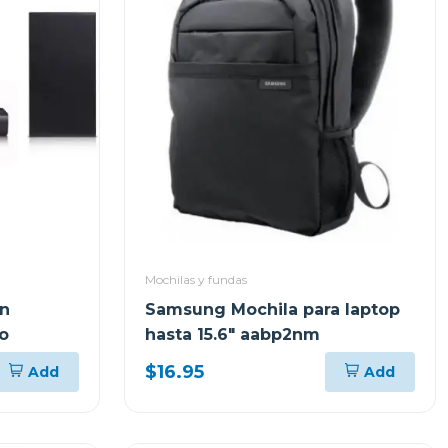
Mochilas y fundas
on
Samsung Mochila para laptop
o
hasta 15.6" aabp2nm
$16.95
Add
Add