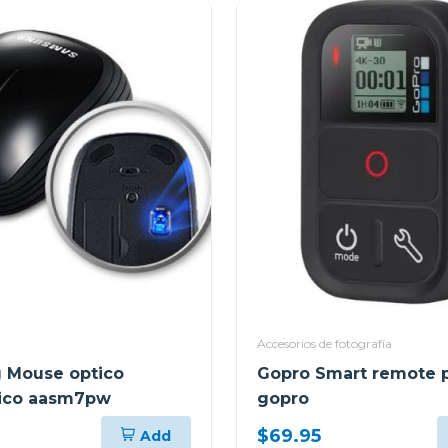
Accesorios de fotografía
 Mouse optico
Gopro Smart remote 
rico aasm7pw
gopro
$69.95
Add