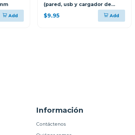
72mm
(pared, usb y cargador de
coche) cx3025
$9.95
Add
Add
Información
Contáctenos