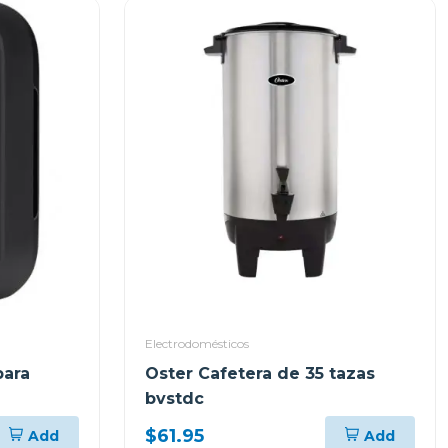
Electrodomésticos
para
Oster Cafetera de 35 tazas
bvstdc
$61.95
Add
Add