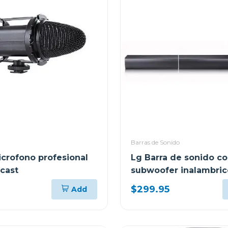
Barras de Sonido
crofono profesional
Lg Barra de sonido c
cast
subwoofer inalambric
$299.95
Add