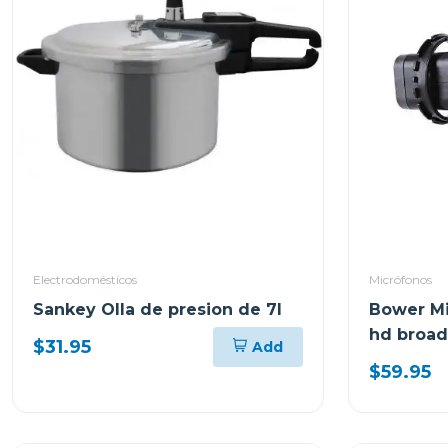
Electrodomésticos
Micrófonos
Sankey Olla de presion de 7l
Bower Mi
hd broad
$31.95
Add
$59.95