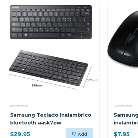
Periféricos
Periféricos
Samsung Teclado inalambrico
Samsung
bluetooth aask7pw
inalamb
$29.95
$7.95
Add