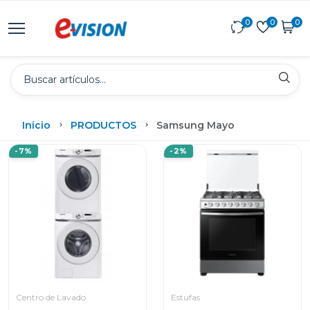
0
0
0
Inicio
PRODUCTOS
Samsung Mayo
-7%
-2%
Centro de Lavado
Estufas