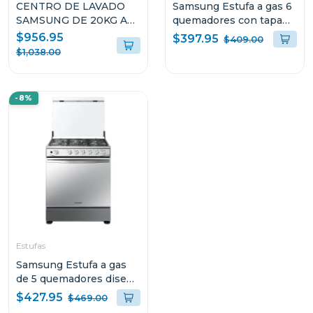
CENTRO DE LAVADO
Samsung Estufa a gas 6
SAMSUNG DE 20KG A
quemadores con tapa
GAS COLOR BLANCO
de vidrio nx52t5511ls
$956.95
$397.95
$409.00
WF20T6000/DV20T6000
$1,038.00
-8%
Estufas
Samsung Estufa a gas
de 5 quemadores diseño
espejo gris nx52t7522ls
$427.95
$469.00