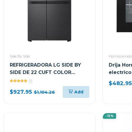
Side By Side
Hornos empot
REFRIGERADORA LG SIDE BY
Drija Ho
SIDE DE 22 CUFT COLOR
electrico
NEGRO SMART INVERTER
de aire 
(1)
$482.95
VS25LQIK
$927.95
Add
$1,104.26
-15%