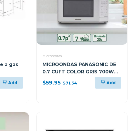
Microondas
e a gas
MICROONDAS PANASONIC DE
0.7 CUFT COLOR GRIS 700W
NNSB25JMRUH
$59.95
Add
Add
$71.34