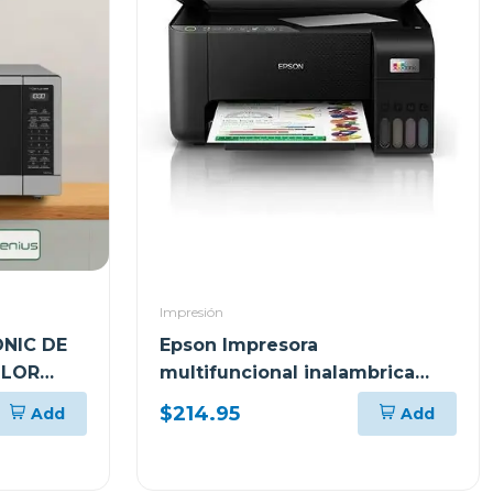
Impresión
NIC DE
Epson Impresora
OLOR
multifuncional inalambrica
ecotank 3250
$214.95
Add
Add