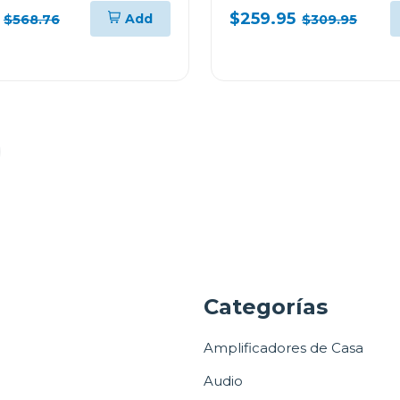
2EW
tapa de vidrio línea za
$259.95
Add
$568.76
$309.95
a
Categorías
Amplificadores de Casa
Audio