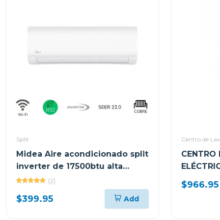
Split
Centro de La
Midea Aire acondicionado split
CENTRO 
inverter de 17500btu alta
ELÉCTRI
eficiencia 18cfn8ce
WM20/D
(2)
$966.95
$399.95
Add