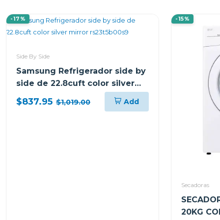
-17%
-15%
Side By Side
Samsung Refrigerador side by
side de 22.8cuft color silver
mirror rs23t5b00s9
$837.95
Add
$1,019.00
Secadoras
SECADOR
20KG CO