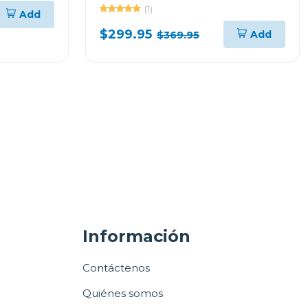
firo
acero línea zafiro
(1)
Add
$299.95
Add
$369.95
Información
Contáctenos
Quiénes somos