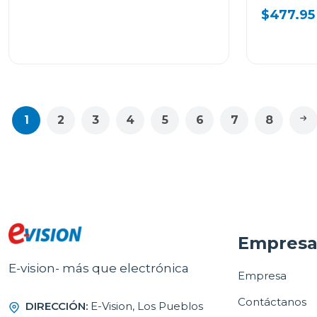
DF20WV
$477.95
1
2
3
4
5
6
7
8
Empres
E-vision- más que electrónica
Empresa
Contáctanos
DIRECCIÓN:
E-Vision, Los Pueblos