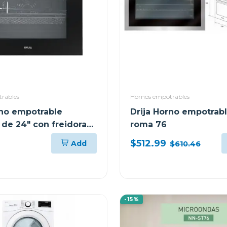
rables
Hornos empotrables
rno empotrable
Drija Horno empotrabl
 de 24" con freidora
roma 76
indico60
$512.99
Add
$610.46
-15%