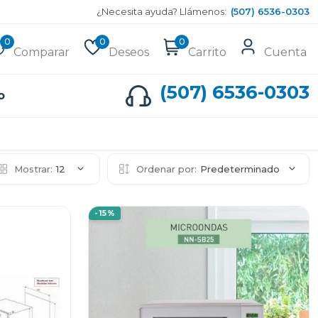
¿Necesita ayuda? Llámenos:
(507) 6536-0303
0
0
0
Comparar
Deseos
Carrito
Cuenta
(507) 6536-0303
o
Mostrar:
12
Ordenar por:
Predeterminado
-15%