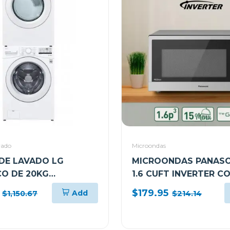
vado
Microondas
DE LAVADO LG
MICROONDAS PANASO
CO DE 20KG
1.6 CUFT INVERTER C
F20
GRIS NNST76LSRPH
$179.95
Add
$1,150.67
$214.14