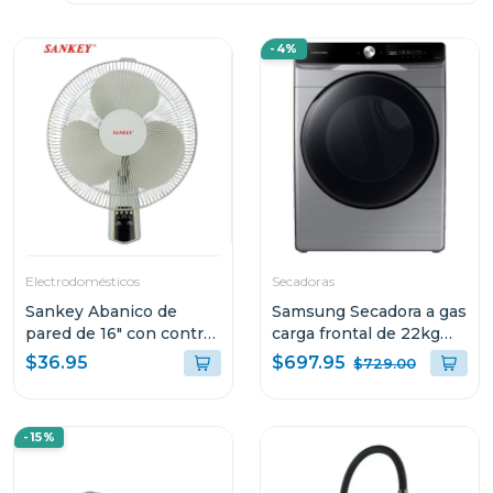
-4%
Electrodomésticos
Secadoras
Sankey Abanico de
Samsung Secadora a gas
pared de 16" con control
carga frontal de 22kg
remoto fn1853
color silver
$697.95
$36.95
$729.00
dv22c6370pp
-15%