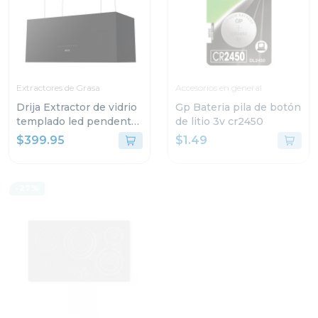
Extractores de Grasa
Accesorios en general
Drija Extractor de vidrio
Gp Bateria pila de botón
templado led pendente
de litio 3v cr2450
90
$399.95
$1.49
-27%