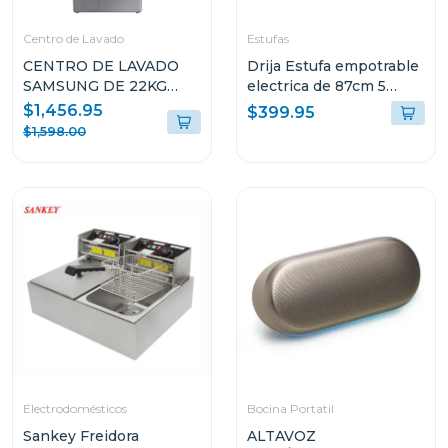
Centro de Lavado
Estufas
CENTRO DE LAVADO
Drija Estufa empotrable
SAMSUNG DE 22KG
electrica de 87cm 5
COLOR ACERO
quemadores bari
$1,456.95
$399.95
ELÉCTRICO
$1,598.00
WF22C6400/DVE22C6370
Electrodomésticos
Bocina Portatil
Sankey Freidora
ALTAVOZ