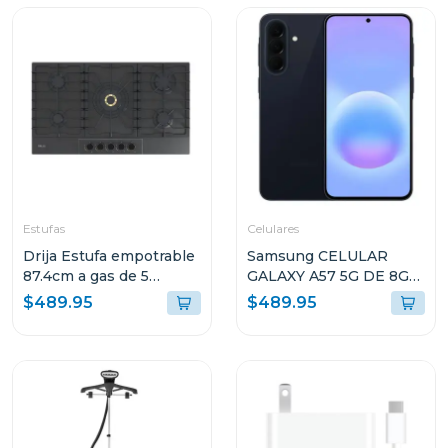
Estufas
Celulares
Drija Estufa empotrable
Samsung CELULAR
87.4cm a gas de 5
GALAXY A57 5G DE 8GB
quemadores italia
RAM Y 256GB
$489.95
$489.95
ALMACENAMIENTO
AZUL OSCURO
A576BDBLUE