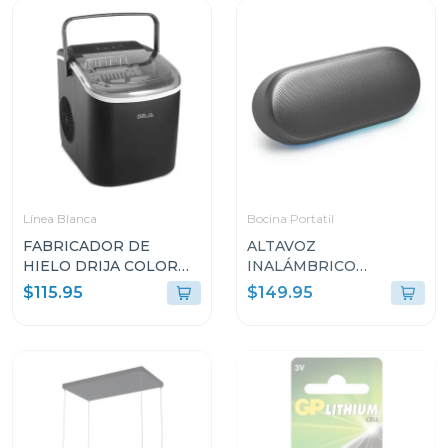
Línea Blanca
Bocina Portatil
FABRICADOR DE
ALTAVOZ
HIELO DRIJA COLOR
INALÁMBRICO
NEGRO FH12BLACK
HARMAN KARDON
$115.95
$149.95
(ICEMAKER)
LUNA2 CON
BLUETOOTH
RESISTENTE AL AGUA
CLASSIC BLACK
HKLUNA2