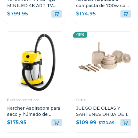
MINILED 4K ART TV
compacta de 700w con
GOOGLE TV A400PRO
contenedor de residuos
$799.95
$174.95
-15%
Electrodomésticos
Otros
Karcher Aspiradora para
JUEGO DE OLLAS Y
seco y húmedo de
SARTENES DRIJA DE 19
1000w wd3s
PIEZAS
$109.99
$175.95
$130.89
ANTIADHERENTES
ARENA BUCATINI19S