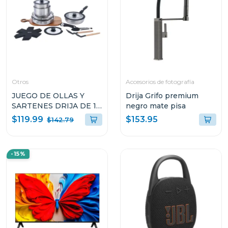
Otros
Accesorios de fotografía
JUEGO DE OLLAS Y
Drija Grifo premium
SARTENES DRIJA DE 19
negro mate pisa
PIEZAS
$119.99
$153.95
$142.79
ANTIADHERENTES
ACERO BUCATINI19I
-15%