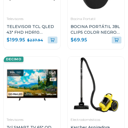
Televisores
Bocina Portatil
TELEVISOR TCL QLED
BOCINA PORTÁTIL JBL
43" FHD HDR10
CLIP5 COLOR NEGRO
QUANTUM DOT S5K
RESISTENTE AL AGUA Y
$199.95
$69.95
$237.94
GOOGLE TV
POLVO
DECIMO
Televisores
Electrodomésticos
Tcl SMART TV 65" QD
Karcher Aspiradora