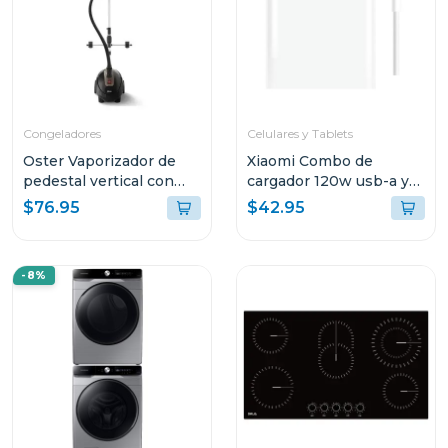
Congeladores
Celulares y Tablets
Oster Vaporizador de
Xiaomi Combo de
pedestal vertical con
cargador 120w usb-a y
gancho de pantalon
cable de carga usb-c
$76.95
$42.95
mdy13
-8%