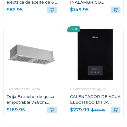
electrica de aceite de 6l
INALÁMBRICO
+ 6l
HARMAN KARDON
$82.95
$149.95
LUNA2 CON
BLUETOOTH
RESISTENTE AL AGUA
-15%
COLOR WARM SAND
HKLUNA2
Extractores de Grasa
Calentadores de Agua
Drija Extractor de grasa
CALENTADOR DE AGUA
empotrable 74.8cm
ELÉCTRICO DRIJA
acero inoxidable filtro
INVERTER DE 21.5L
$279.99
$169.95
$333.19
de acero y de carbón
CLTE14K
invisible76