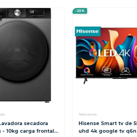
-25%
ado
Televisores
Lavadora secadora
Hisense Smart tv de 5
 - 10kg carga frontal
uhd 4k google tv q6n