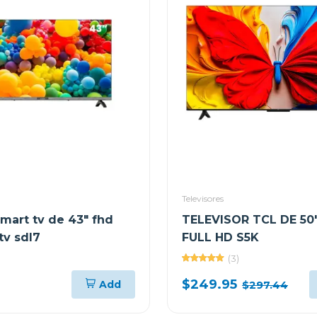
Televisores
mart tv de 43" fhd
TELEVISOR TCL DE 50
tv sdl7
FULL HD S5K
(3)
$249.95
Add
$297.44