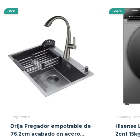
-15%
-24%
Fregadores
Lavado y Sec
Drija Fregador empotrable de
Hisense 
76.2cm acabado en acero
2en1 15kg