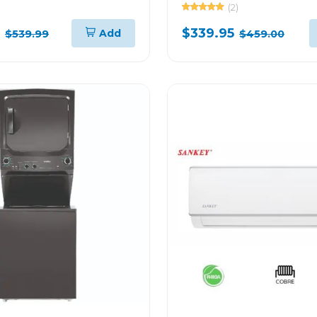
is wd3s1543
(2)
$339.95
Add
$539.99
$459.00