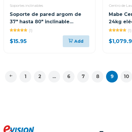
Soportes inclinables
Centro de La
Soporte de pared argom de
Mabe Cen
37" hasta 80" inclinable
24kg eléc
ARGBR1347
mcl2440
(1)
(1)
$15.95
$1,079.
Add
1
2
...
6
7
8
9
10