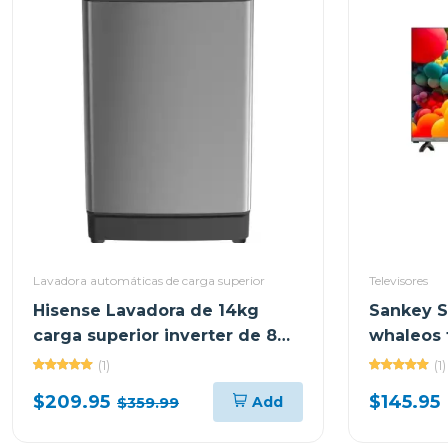
Lavadora automáticas de carga superior
Televisores
Hisense Lavadora de 14kg
Sankey S
carga superior inverter de 8
whaleos 
ciclos wt5k1423
(1)
(1)
$209.95
$145.95
Add
$359.99