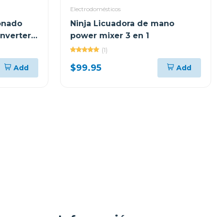
Electrodomésticos
onado
Ninja Licuadora de mano
inverter
power mixer 3 en 1
(1)
$99.95
Add
Add