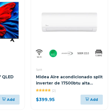
Split
" QLED
Midea Aire acondicionado split
inverter de 17500btu alta
eficiencia 18cfn8ce
(2)
$399.95
Add
Add