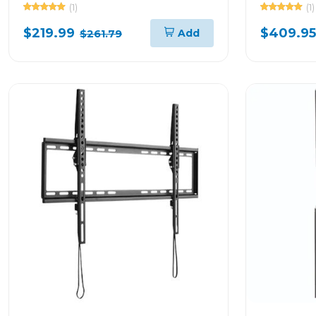
BOLONIA76
color gr
(1)
(1)
$219.99
$409.95
Add
$261.79