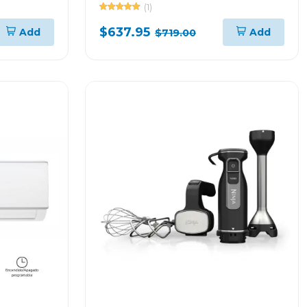
wf22c6400aw
(1)
$637.95
Add
Add
$719.00