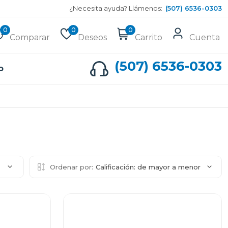
¿Necesita ayuda? Llámenos:
(507) 6536-0303
0
0
0
Comparar
Deseos
Carrito
Cuenta
(507) 6536-0303
o
2
Ordenar por:
Calificación: de mayor a menor