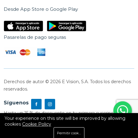
Desde App Store o Google Play
Pasarelas de pago seguras
Derechos de autor © 2026 E Vision, S.A. Todos los derechos
reservados.
Síguenos
Hasta un 15 % de descuento en tu primera suscripción
Your experience on this site will be improved by allowing
cookies
Cookie Policy
0
Permitir cookies
Inicio
Shop
Carrito
Buscar
Cuenta