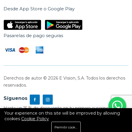
Desde App Store o Google Play
Pasarelas de pago seguras
Derechos de autor © 2026 E Vision, S.A. Todos los derechos
reservados.
Síguenos
Hasta un 15 % de descuento en tu primera suscripción
Your experience on this site will be improved by allowing
cookies
Cookie Policy
0
Permitir cookies
Inicio
Shop
Carrito
Buscar
Cuenta