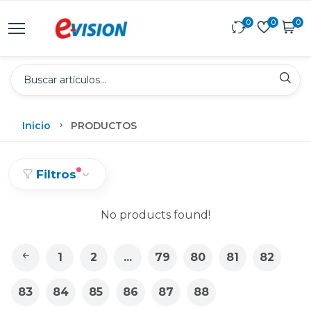
0
0
0
Inicio
PRODUCTOS
Filtros
No products found!
1
2
...
79
80
81
82
83
84
85
86
87
88