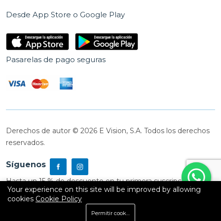
Desde App Store o Google Play
Pasarelas de pago seguras
Derechos de autor © 2026 E Vision, S.A. Todos los derechos
reservados.
Síguenos
Hasta un 15 % de descuento en tu primera suscripción
Your experience on this site will be improved by allowing
cookies
Cookie Policy
0
Permitir cookies
Inicio
Shop
Carrito
Buscar
Cuenta