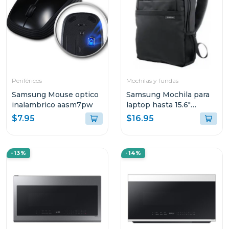
Periféricos
Mochilas y fundas
Samsung Mouse optico
Samsung Mochila para
inalambrico aasm7pw
laptop hasta 15.6"
aabp2nm
$7.95
$16.95
-13%
-14%