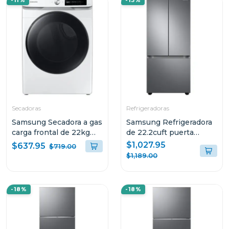
-11%
-13%
Secadoras
Refrigeradoras
Samsung Secadora a gas
Samsung Refrigeradora
carga frontal de 22kg
de 22.2cuft puerta
color blanco
francesa con diseño de
$1,027.95
$637.95
$719.00
dv22c6370pw
puerta plana rf22a4010
$1,189.00
-18%
-18%