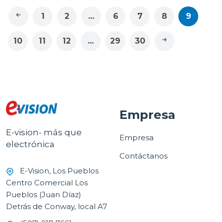
1
2
...
6
7
8
9
10
11
12
...
29
30
Empresa
E-vision- más que
Empresa
electrónica
Contáctanos
E-Vision, Los Pueblos
Centro Comercial Los
Pueblos (Juan Díaz)
Detrás de Conway, local A7