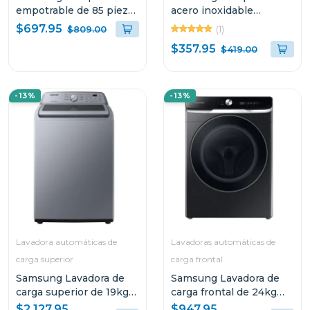
empotrable de 85 piezas
acero inoxidable
compatible con
empotrable de 24"
$697.95
(1)
$809.00
smartthings diseño
dw80cg4021
$357.95
$419.00
bespoke dw80cg5451
-13%
-13%
Lavadora automáticas de
Lavadoras automáticas de
carga superior
carga frontal
Samsung Lavadora de
Samsung Lavadora de
carga superior de 19kg
carga frontal de 24kg
con aqua saving
con ai wash
$2,127.95
$947.95