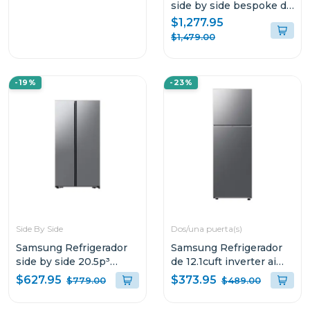
side by side bespoke de
23cuft digital inverter
$1,277.95
rs23cb700a7g
$1,479.00
-19%
-23%
Side By Side
Dos/una puerta(s)
Samsung Refrigerador
Samsung Refrigerador
side by side 20.5p³
de 12.1cuft inverter ai
inverter plata mate
energy mode
$627.95
$373.95
$779.00
$489.00
RS57DG4000M9
rt35dg5124s9