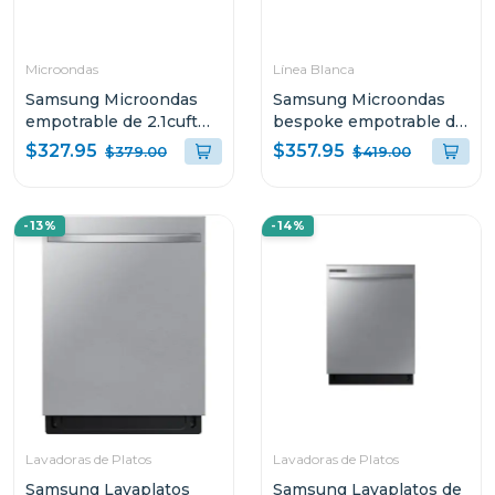
Microondas
Línea Blanca
Samsung Microondas
Samsung Microondas
empotrable de 2.1cuft
bespoke empotrable de
con extractor de grasa
2.1cuft con auto
$327.95
$357.95
$379.00
$419.00
me21dg6300sr
dimming glass
-13%
-14%
Lavadoras de Platos
Lavadoras de Platos
Samsung Lavaplatos
Samsung Lavaplatos de