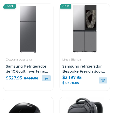
-30%
-13%
Dos/una puerta(s)
Línea Blanca
Samsung Refrigerador
Samsung refrigerador
de 10.6cuft inverter ai
Bespoke French door
energy mode
de 28.6cuft con pantalla
$3,197.95
$327.95
$469.00
RT31DG5124S9A
de 32" RF29DB9950QD
$3,678.85