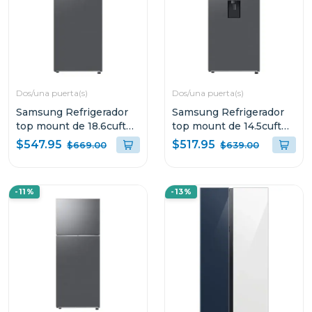
Dos/una puerta(s)
Dos/una puerta(s)
Samsung Refrigerador
Samsung Refrigerador
top mount de 18.6cuft
top mount de 14.5cuft
digital inverter
digital inverter
$547.95
$517.95
$669.00
$639.00
RT53DG6124S9
rt42dg6734
-11%
-13%