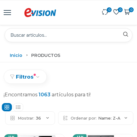
0
0
0
Inicio
PRODUCTOS
Filtros
¡Encontramos
1063
artículos para ti!
Mostrar:
36
Ordenar por:
Name: Z-A