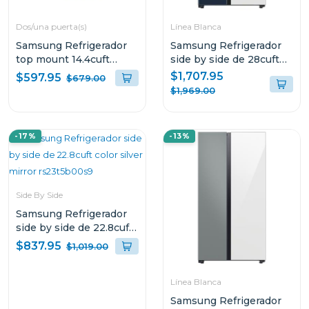
Dos/una puerta(s)
Línea Blanca
Samsung Refrigerador
Samsung Refrigerador
top mount 14.4cuft
side by side de 28cuft
RT42DG6634S9
bespoke con centro de
$1,707.95
$597.95
$679.00
bebidas rs28cb760a7n
$1,969.00
-17%
-13%
Side By Side
Samsung Refrigerador
side by side de 22.8cuft
color silver mirror
$837.95
$1,019.00
rs23t5b00s9
Línea Blanca
Samsung Refrigerador