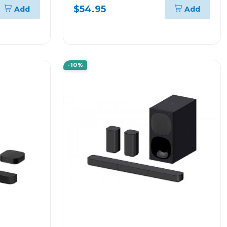
 XTA425
PLANOS Y CURVOS DE 37" A
$54.95
Add
Add
90" KTM956
-10%