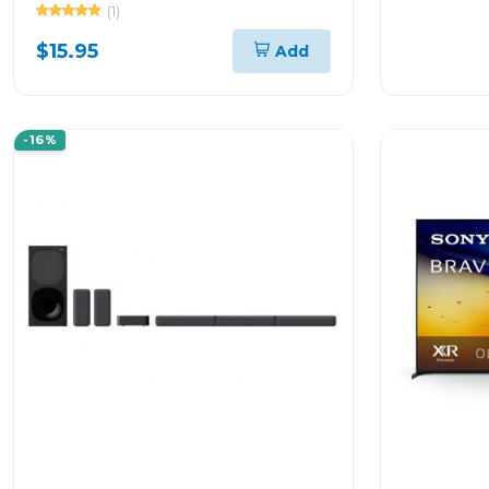
ARGBR1347
(1)
$15.95
Add
-16%