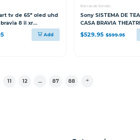
Barras de Sonido
rt tv de 65" oled uhd
Sony SISTEMA DE TE
bravia 8 ii xr
CASA BRAVIA THEATR
os max xr80m2
SYSTEM 6 CON 5.1 CA
95
$529.95
Add
$599.95
1000W DOLBY ATMOS
11
12
...
87
88