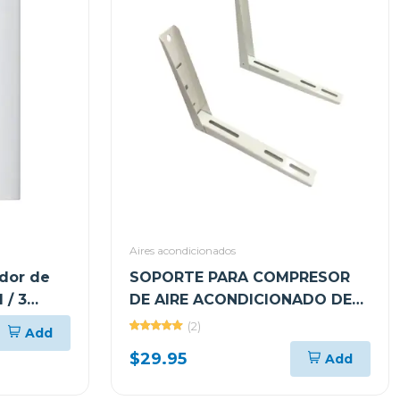
Aires acondicionados
ador de
SOPORTE PARA COMPRESOR
 / 3
DE AIRE ACONDICIONADO DE
9000 A 36000 BTU NW203
(2)
Add
$29.95
Add