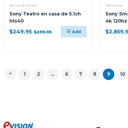
Barras de Sonido
Televisores
Sony Teatro en casa de 5.1ch
Sony Sma
hts40
4k 120hz 
trilumin
$249.95
$2,859.
Add
$299.95
1
2
...
6
7
8
9
10