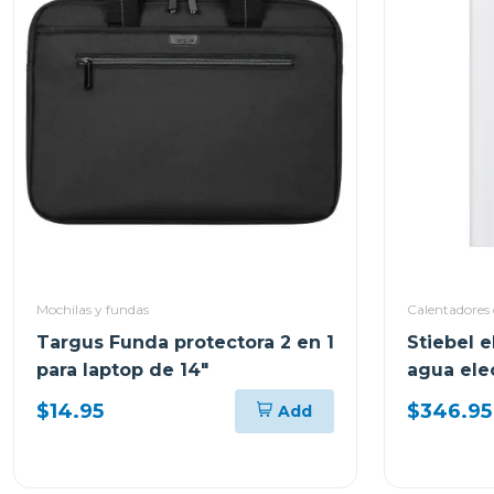
Mochilas y fundas
Calentadores
Targus Funda protectora 2 en 1
Stiebel 
para laptop de 14"
agua elec
sensore
$14.95
$346.95
Add