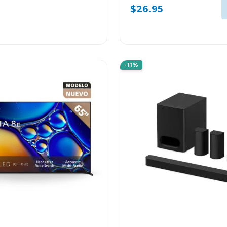
CURVOS DE 32" A 55"
$26.95
-11%