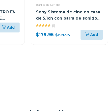
Barras de Sonido
ATRO EN
Sony Sistema de cine en casa
E
de 5.1ch con barra de sonido
NALES
s20r
(1)
Add
 S60
$179.95
Add
$199.95