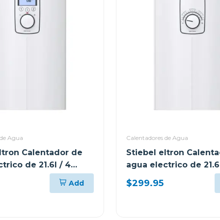
 de Agua
Calentadores de Agua
eltron Calentador de
Stiebel eltron Calent
trico de 21.6l / 4
agua electrico de 21.6l
s premium
sensores plus
$299.95
Add