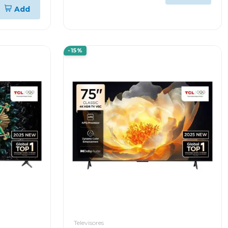
MK540
Add
-15%
Televisores