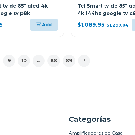
 tv de 85" qled 4k
Tcl Smart tv de 85" q
ogle tv p8k
4k 144hz google tv c
5
$1,089.95
Add
$1,297.04
9
10
...
88
89
a
Categorías
Amplificadores de Casa