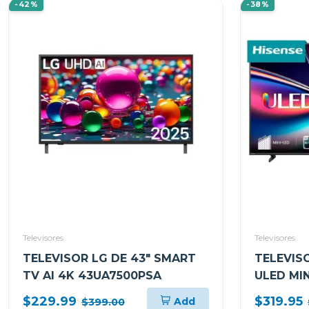
-42%
-38%
Televisores
Televisores
TELEVISOR LG DE 43" SMART
TELEVISO
TV AI 4K 43UA7500PSA
ULED MIN
U6QV
$229.99
$319.95
Add
$399.00