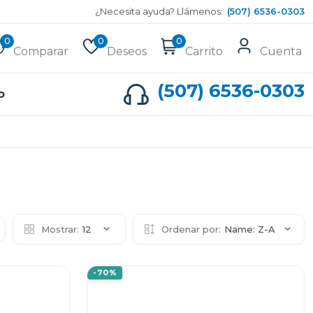
¿Necesita ayuda? Llámenos:
(507) 6536-0303
0
0
0
Comparar
Deseos
Carrito
Cuenta
(507) 6536-0303
o
Mostrar:
12
Ordenar por:
Name: Z-A
-70%