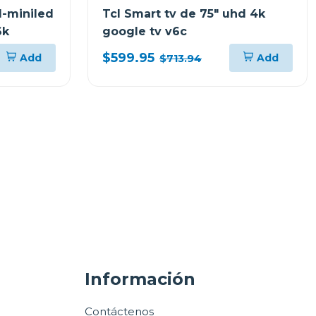
d-miniled
Tcl Smart tv de 75" uhd 4k
6k
google tv v6c
$599.95
Add
Add
$713.94
Información
Contáctenos