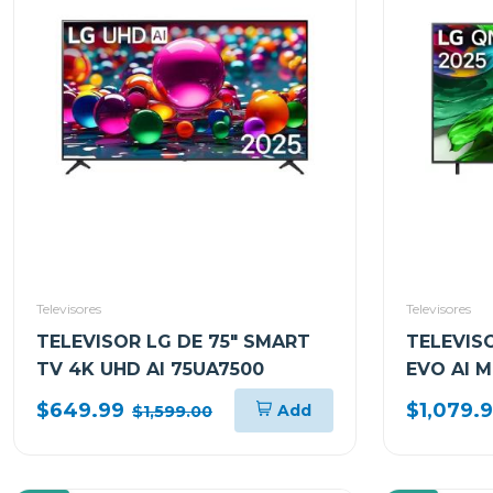
Televisores
Televisores
TELEVISOR LG DE 75" SMART
TELEVISO
TV 4K UHD AI 75UA7500
EVO AI 
75QNED
$649.99
$1,079.
Add
$1,599.00