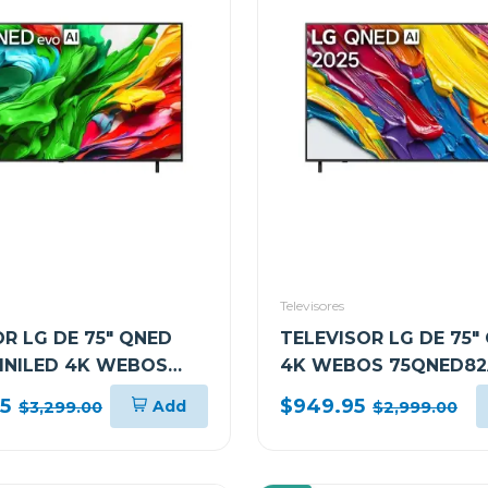
Televisores
R LG DE 75" QNED
TELEVISOR LG DE 75"
MINILED 4K WEBOS
4K WEBOS 75QNED8
85ASG
95
$949.95
Add
$3,299.00
$2,999.00