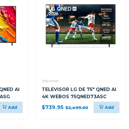
Televisores
 QNED AI
TELEVISOR LG DE 75" QNED AI
2ASG
4K WEBOS 75QNED73ASC
$739.95
Add
Add
$2,499.00