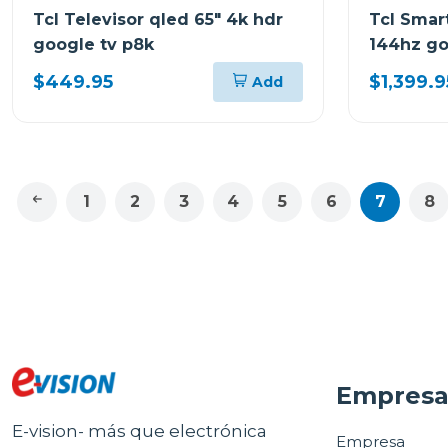
Tcl Televisor qled 65" 4k hdr
Tcl Smart
google tv p8k
144hz go
$449.95
$1,399.9
Add
1
2
3
4
5
6
7
8
Empres
E-vision- más que electrónica
Empresa