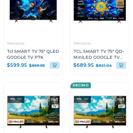
Televisores
Televisores
Tcl SMART TV 75" QLED
TCL SMART TV 75" QD-
GOOGLE TV P7K
MiniLED GOOGLE TV
P8L
$599.95
$689.95
$659.95
$821.04
DECIMO