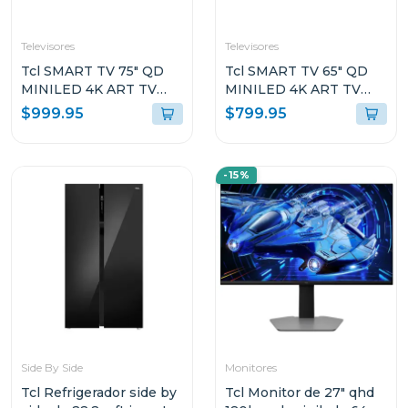
Televisores
Televisores
Tcl SMART TV 75" QD
Tcl SMART TV 65" QD
MINILED 4K ART TV
MINILED 4K ART TV
GOOGLE TV A400PRO
GOOGLE TV A400PRO
$999.95
$799.95
-15%
Side By Side
Monitores
Tcl Refrigerador side by
Tcl Monitor de 27" qhd