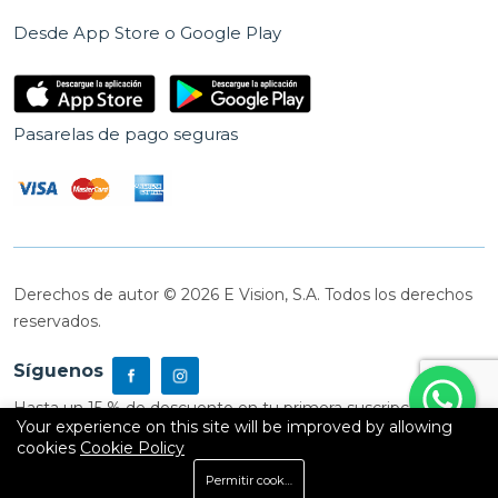
Desde App Store o Google Play
Pasarelas de pago seguras
Derechos de autor © 2026 E Vision, S.A. Todos los derechos
reservados.
Síguenos
Hasta un 15 % de descuento en tu primera suscripción
Your experience on this site will be improved by allowing
cookies
Cookie Policy
0
Permitir cookies
Inicio
Shop
Carrito
Buscar
Cuenta