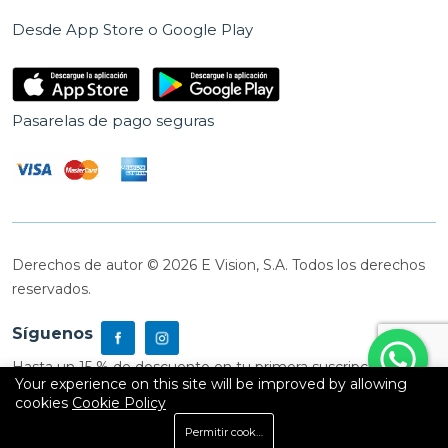
Desde App Store o Google Play
Pasarelas de pago seguras
Derechos de autor © 2026 E Vision, S.A. Todos los derechos
reservados.
Síguenos
Hasta un 15 % de descuento en tu primera suscripción
Your experience on this site will be improved by allowing
cookies
Cookie Policy
0
Permitir cookies
Inicio
Shop
Carrito
Buscar
Cuenta