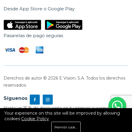
Desde App Store o Google Play
Pasarelas de pago seguras
Derechos de autor © 2026 E Vision, S.A. Todos los derechos
reservados.
Síguenos
Hasta un 15 % de descuento en tu primera suscripción
Your experience on this site will be improved by allowing
cookies
Cookie Policy
0
Permitir cookies
Inicio
Shop
Carrito
Buscar
Cuenta