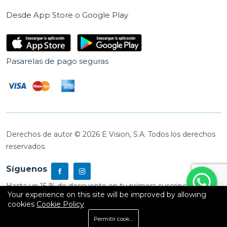
Desde App Store o Google Play
Pasarelas de pago seguras
Derechos de autor © 2026 E Vision, S.A. Todos los derechos
reservados.
Síguenos
Hasta un 15 % de descuento en tu primera suscripción
Your experience on this site will be improved by allowing
cookies
Cookie Policy
0
Permitir cookies
Inicio
Shop
Carrito
Buscar
Cuenta