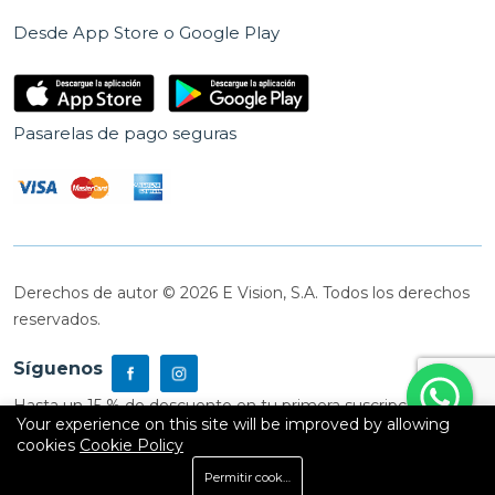
Desde App Store o Google Play
Pasarelas de pago seguras
Derechos de autor © 2026 E Vision, S.A. Todos los derechos
reservados.
Síguenos
Hasta un 15 % de descuento en tu primera suscripción
Your experience on this site will be improved by allowing
cookies
Cookie Policy
0
Permitir cookies
Inicio
Shop
Carrito
Buscar
Cuenta