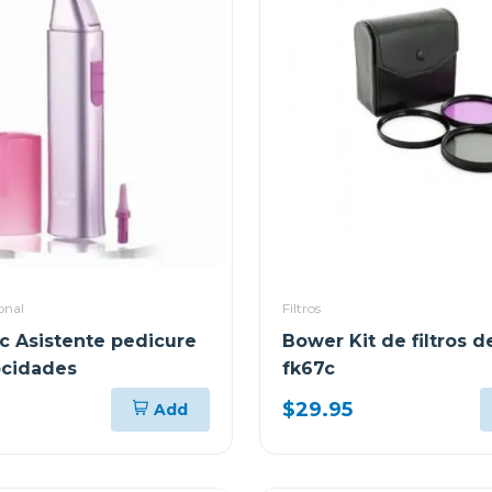
onal
Filtros
c Asistente pedicure
Bower Kit de filtros
ocidades
fk67c
$29.95
Add