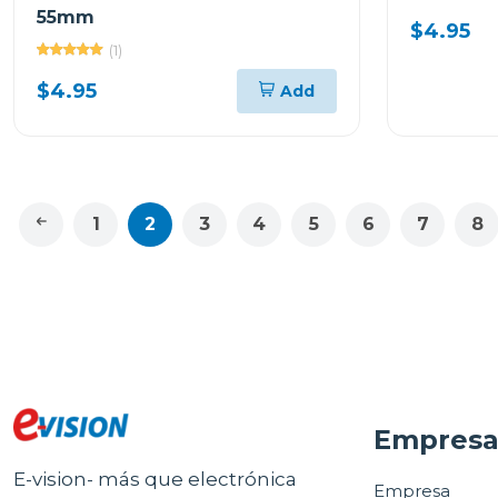
55mm
$4.95
(1)
$4.95
Add
1
2
3
4
5
6
7
8
Empres
E-vision- más que electrónica
Empresa