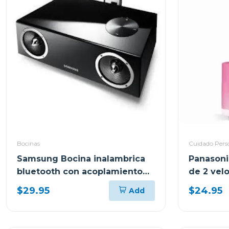
Bocinas
Cuidado Pers
Samsung Bocina inalambrica
Panasoni
bluetooth con acoplamiento
de 2 vel
dae570
$29.95
$24.95
Add