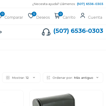
¿Necesita ayuda? Llámenos:
(507) 6536-0303
0
0
0
Comparar
Deseos
Carrito
Cuenta
(507) 6536-0303
o
Mostrar:
12
Ordenar por:
Más antiguo