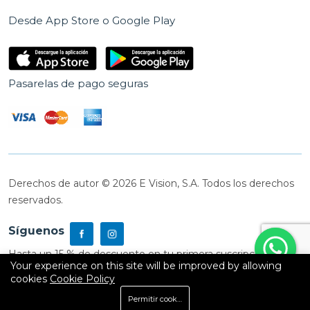
Desde App Store o Google Play
Pasarelas de pago seguras
Derechos de autor © 2026 E Vision, S.A. Todos los derechos
reservados.
Síguenos
Hasta un 15 % de descuento en tu primera suscripción
Your experience on this site will be improved by allowing
cookies
Cookie Policy
0
Permitir cookies
Inicio
Shop
Carrito
Buscar
Cuenta