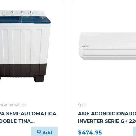
mi automáticas
Split
A SEMI-AUTOMATICA
AIRE ACONDICIONADO
 DOBLE TINA
INVERTER SERIE G+ 2
PH
SEER19 ES24IDG24D
$474.95
Add