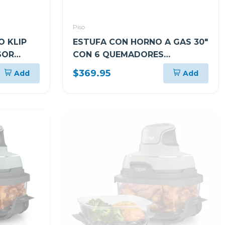
Piso
 KLIP
ESTUFA CON HORNO A GAS 30"
SOR
CON 6 QUEMADORES
37" A
NX52D3000MVAX
$369.95
Add
Add