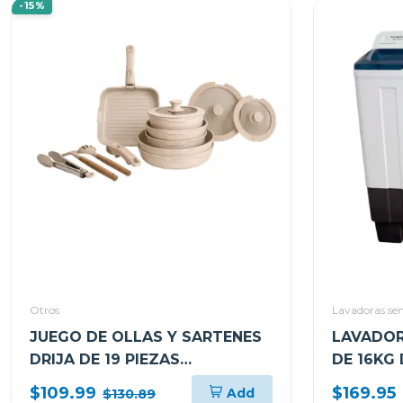
-15%
Otros
Lavadoras se
JUEGO DE OLLAS Y SARTENES
LAVADOR
DRIJA DE 19 PIEZAS
DE 16KG
ANTIADHERENTES ARENA
WM1667
$109.99
$169.95
Add
$130.89