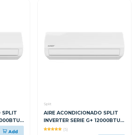
Split
 SPLIT
AIRE ACONDICIONADO SPLIT
2000BTU
INVERTER SERIE G+ 12000BTU
SEER17 ES12IDG24D
(5)
Add