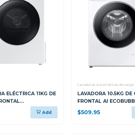
Lavadoras automáticas de carga 
A ELÉCTRICA 11KG DE
LAVADORA 10.5KG DE
RONTAL
FRONTAL AI ECOBUBB
0BVBEED
WW11DG6U34LEED
$509.95
Add