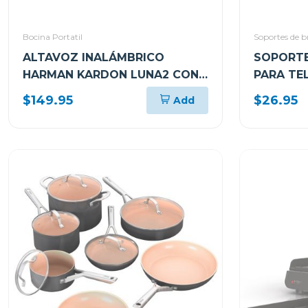
Bocina Portatil
Soportes de b
ALTAVOZ INALÁMBRICO
SOPORTE
HARMAN KARDON LUNA2 CON
PARA TE
BLUETOOTH RESISTENTE AL
CURVOS D
$149.95
$26.95
Add
AGUA CLASSIC BLACK
HKLUNA2