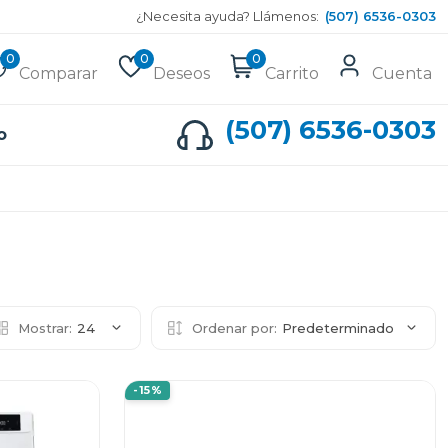
¿Necesita ayuda? Llámenos:
(507) 6536-0303
0
0
0
Comparar
Deseos
Carrito
Cuenta
(507) 6536-0303
o
Mostrar:
24
Ordenar por:
Predeterminado
-15%