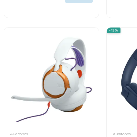
BUCATINI19S
-15%
Audifonos
Audifonos