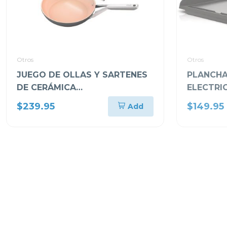
Otros
Otros
JUEGO DE OLLAS Y SARTENES
PLANCHA 
DE CERÁMICA
ELECTRIC
ANTIADHERENCIA EXTENDED
$239.95
$149.95
Add
LIFE CW8990
-36%
-35%