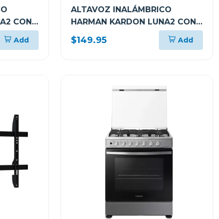
CO
ALTAVOZ INALÁMBRICO
A2 CON
HARMAN KARDON LUNA2 CON
TE AL
BLUETOOTH RESISTENTE AL
$149.95
Add
Add
T
AGUA COLOR WARM SAND
HKLUNA2