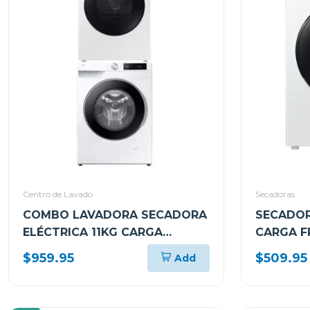
Centro de Lavado
Secadoras
COMBO LAVADORA SECADORA
SECADOR
ELÉCTRICA 11KG CARGA
CARGA F
FRONTAL
DV11FG6
$959.95
$509.95
Add
WW11DG6U34LEED/DV11FG60BVBEED