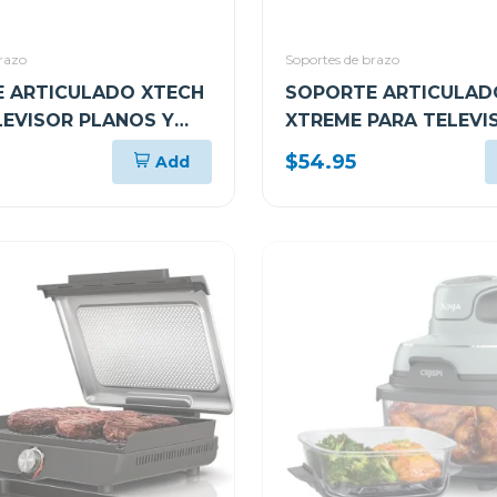
razo
Soportes de brazo
 ARTICULADO XTECH
SOPORTE ARTICULADO
LEVISOR PLANOS Y
XTREME PARA TELEVI
E 32" A 55" XTA425
PLANOS Y CURVOS DE 
$54.95
Add
90" KTM956