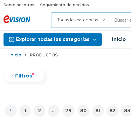
Sobre nosotros
Seguimiento de pedidos
Todas las categorías
Explorar
todas las categorías
Inicio
Inicio
PRODUCTOS
Filtros
1
2
...
79
80
81
82
83