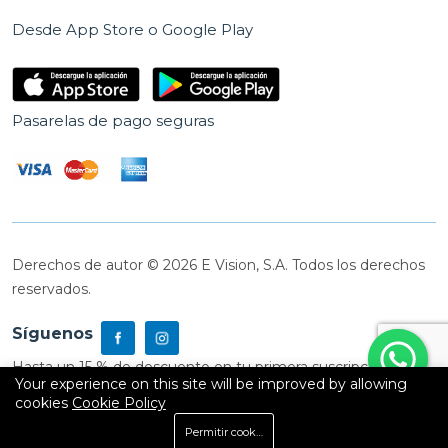
Desde App Store o Google Play
Pasarelas de pago seguras
Derechos de autor © 2026 E Vision, S.A. Todos los derechos
reservados.
Síguenos
Hasta un 15 % de descuento en tu primera suscripción
Your experience on this site will be improved by allowing
cookies
Cookie Policy
0
Permitir cookies
Inicio
Shop
Carrito
Buscar
Cuenta