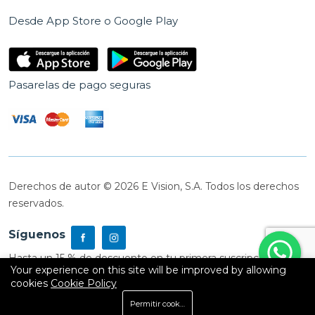
Desde App Store o Google Play
Pasarelas de pago seguras
Derechos de autor © 2026 E Vision, S.A. Todos los derechos
reservados.
Síguenos
Hasta un 15 % de descuento en tu primera suscripción
Your experience on this site will be improved by allowing
cookies
Cookie Policy
0
Permitir cookies
Inicio
Shop
Carrito
Buscar
Cuenta