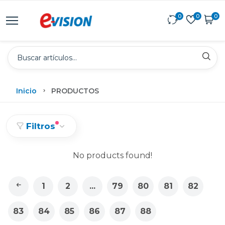
0
0
0
Inicio
PRODUCTOS
Filtros
No products found!
1
2
...
79
80
81
82
83
84
85
86
87
88