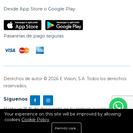
Desde App Store o Google Play
Pasarelas de pago seguras
Derechos de autor © 2026 E Vision, S.A. Todos los derechos
reservados.
Síguenos
Hasta un 15 % de descuento en tu primera suscripción
Your experience on this site will be improved by allowing
cookies
Cookie Policy
0
Permitir cookies
Inicio
Shop
Carrito
Buscar
Cuenta