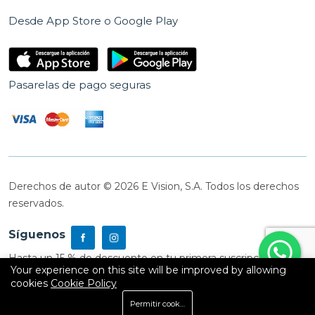
Desde App Store o Google Play
Pasarelas de pago seguras
Derechos de autor © 2026 E Vision, S.A. Todos los derechos
reservados.
Síguenos
Hasta un 15 % de descuento en tu primera suscripción
Your experience on this site will be improved by allowing
cookies
Cookie Policy
0
Permitir cookies
Inicio
Shop
Carrito
Buscar
Cuenta