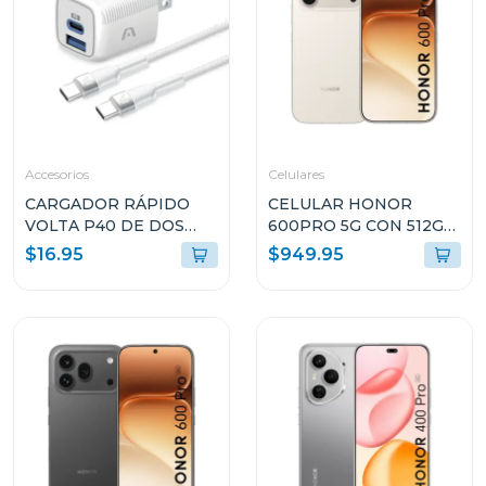
Accesorios
Celulares
CARGADOR RÁPIDO
CELULAR HONOR
VOLTA P40 DE DOS
600PRO 5G CON 512GB
PUERTOS CON CABLE
DE ALMACENAMIENTO
$16.95
$949.95
USB TIPO C
Y 12GB DE RAM COLOR
ARGAC0155WT
DORADO VKPNX9