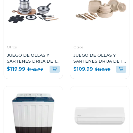
Otros
Otros
JUEGO DE OLLAS Y
JUEGO DE OLLAS Y
SARTENES DRIJA DE 19
SARTENES DRIJA DE 19
PIEZAS
PIEZAS
$119.99
$109.99
$142.79
$130.89
ANTIADHERENTES
ANTIADHERENTES
ACERO BUCATINI19I
ARENA BUCATINI19S