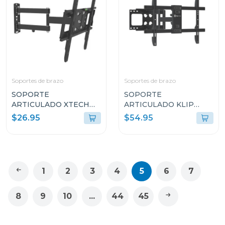
Soportes de brazo
Soportes de brazo
SOPORTE
SOPORTE
ARTICULADO XTECH
ARTICULADO KLIP
PARA TELEVISOR
XTREME PARA
$26.95
$54.95
PLANOS Y CURVOS DE
TELEVISOR PLANOS Y
32" A 55" XTA425
CURVOS DE 37" A 90"
KTM956
1
2
3
4
5
6
7
8
9
10
...
44
45