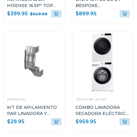
HISENSE 16.5P³ TOP
BESPOKE
MOUNT INVERTER
EMPOTRABLE
$399.95
$899.95
$629.99
CON DISPENSADOR DE
ENERGYSTAR BLANCO
AGUA RT16N6CDX
DW80BB707012AA
Accesorios
Centro de Lavado
KIT DE APILAMIENTO
COMBO LAVADORA
PAR LAVADORA Y
SECADORA ELÉCTRICA
SECADORA SAMSUNG
11KG CARGA FRONTAL
$29.95
$959.95
SKKDF
WW11DG6U34LEED/DV11F