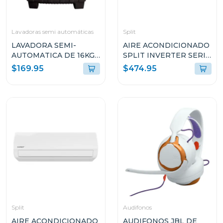
Lavadoras semi automáticas
Split
LAVADORA SEMI-
AIRE ACONDICIONADO
AUTOMATICA DE 16KG
SPLIT INVERTER SERIE
DOBLE TINA
G+ 22000BTU SEER19
$169.95
$474.95
WM1667PH
ES24IDG24D
Split
Audifonos
AIRE ACONDICIONADO
AUDIFONOS JBL DE