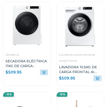
Secadoras
Lavadoras automáticas de
carga frontal
SECADORA ELÉCTRICA
11KG DE CARGA
LAVADORA 10.5KG DE
FRONTAL
CARGA FRONTAL AI
$509.95
DV11FG60BVBEED
ECOBUBBLE
$509.95
WW11DG6U34LEED
-15%
-15%