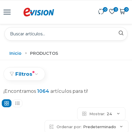
0
0
0
Inicio
PRODUCTOS
Filtros
¡Encontramos
1064
artículos para ti!
Mostrar:
24
Ordenar por:
Predeterminado