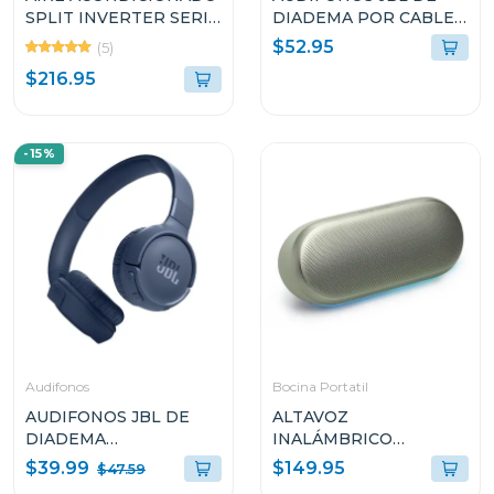
SPLIT INVERTER SERIE
DIADEMA POR CABLE
G+ 12000BTU SEER17
QUANTUM 250
$52.95
(5)
ES12IDG24D
QTUM250TELAM
$216.95
-15%
Audifonos
Bocina Portatil
AUDIFONOS JBL DE
ALTAVOZ
DIADEMA
INALÁMBRICO
INALÁMBRICOS TUNE
HARMAN KARDON
$39.99
$149.95
$47.59
520 AZUL
LUNA2 CON