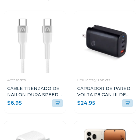
Accesorios
Celulares y Tablets
CABLE TRENZADO DE
CARGADOR DE PARED
NAILON DURA SPEED
VOLTA P8 GAN III DE
DE 65W TIPO C EN
65W CON DOBLE
$6.95
$24.95
AMBOS LADOS DE 1.8M
PUERTO USB-C Y
BLANCO ARGCB0047
ENCHUFLE PLEGABLE
ARGAC0126