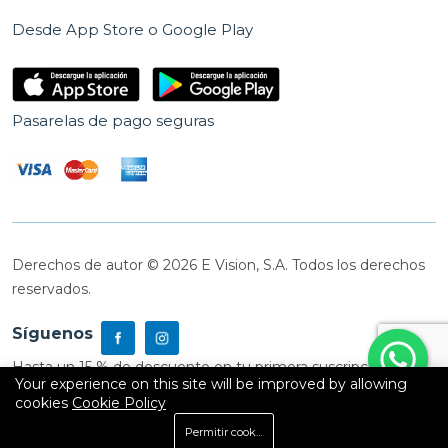
Desde App Store o Google Play
Pasarelas de pago seguras
Derechos de autor © 2026 E Vision, S.A. Todos los derechos
reservados.
Síguenos
Hasta un 15 % de descuento en tu primera suscripción
Your experience on this site will be improved by allowing
cookies
Cookie Policy
0
Permitir cookies
Inicio
Shop
Carrito
Buscar
Cuenta