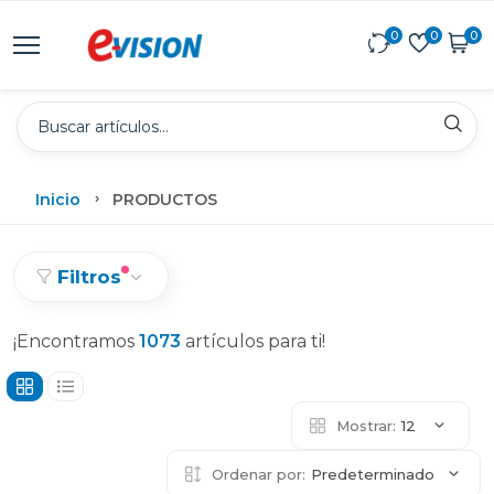
0
0
0
Inicio
PRODUCTOS
Filtros
¡Encontramos
1073
artículos para ti!
Mostrar:
12
Ordenar por:
Predeterminado