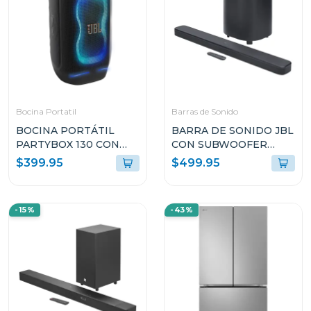
Bocina Portatil
Barras de Sonido
BOCINA PORTÁTIL
BARRA DE SONIDO JBL
PARTYBOX 130 CON
CON SUBWOOFER
200W Y RESISTENTE A
INALÁMBRICO
$399.95
$499.95
SALPICADURAS
BAR500M2BLK
PB130BLKAM
-15%
-43%