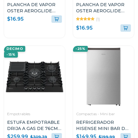
PLANCHA DE VAPOR
PLANCHA DE VAPOR
OSTER AEROGLIDE
OSTER AEROGLIDE
S7000 NEGRO
S7000 VERDE
$16.95
(1)
GCSTAC7002
GCSTAC7001
$16.95
DECIMO
-25%
-15%
Empotrables
Compactas - Mini bar
ESTUFA EMPOTRABLE
REFRIGERADOR
DRIJA A GAS DE 76CM
HISENSE MINI BAR DE
DE 5 QUEMADORES
4.2P³ RR43D6AC
$259.99
$149.95
$309.39
$199.99