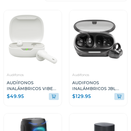
Audifonos
Audifonos
AUDÍFONOS
AUDIFONOS
INALÁMBRICOS VIBE
INALÁMBRICOS JBL
FLEX 2 COLOR BLANCO
SOUNDGEAR CLIPS
$49.95
$129.95
VFLEX2WHTA
AZUL
SNDGEARCLBLKAM