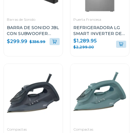
Barras de Sonido
Puerta Francesa
BARRA DE SONIDO JBL
REFRIGERADORA LG
CON SUBWOOFER
SMART INVERTER DE
INALAMBRICO DOLBY
32Pᶟ DE PUERTA
$1,289.95
$299.99
$356.99
ATMOS SB595BLKC
FRANCESA VF32BLRH
$2,299.00
Compactas
Compactas