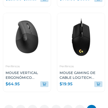
VITROCERAMICA
TOSCANA76PROB
Periféricos
Periféricos
MOUSE VERTICAL
MOUSE GAMING DE
ERGONÓMICO
CABLE LOGITECH
LOGITECH LIFT CON
LYGHTSYNC DE
$64.95
$19.95
EASY-SWITCH MR0094
8000DPI NEGRO G203