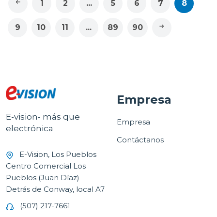
1
2
...
5
6
7
8
9
10
11
...
89
90
Empresa
E-vision- más que
Empresa
electrónica
Contáctanos
E-Vision, Los Pueblos
Centro Comercial Los
Pueblos (Juan Díaz)
Detrás de Conway, local A7
(507) 217-7661