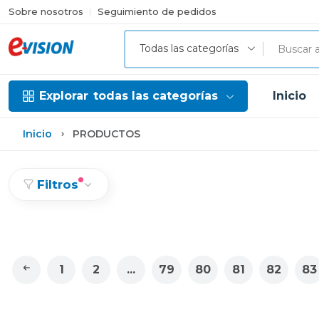
Sobre nosotros
Seguimiento de pedidos
Todas las categorías
Explorar
todas las categorías
Inicio
Inicio
PRODUCTOS
Filtros
1
2
...
79
80
81
82
83