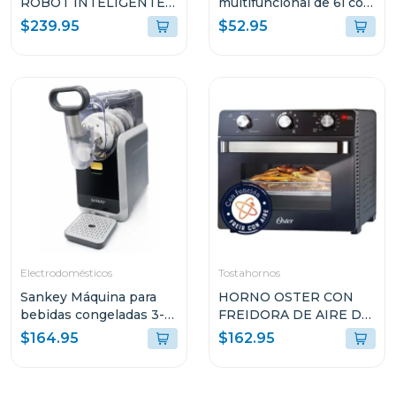
ROBOT INTELIGENTE
multifuncional de 6l con
2-EN-1 SUCCIÓN
15 funciones para
$239.95
$52.95
10000PA SENSOR LDS
cocinar ke65d
BLANCO S40 V81
Electrodomésticos
Tostahornos
Sankey Máquina para
HORNO OSTER CON
bebidas congeladas 3-
FREIDORA DE AIRE DE
en-1 con pantalla tactil
22L CON
$164.95
$162.95
sl2001
RECUBRIMIENTO
ANTIADHERENTE
NEGRO TSSTTVMAF1N