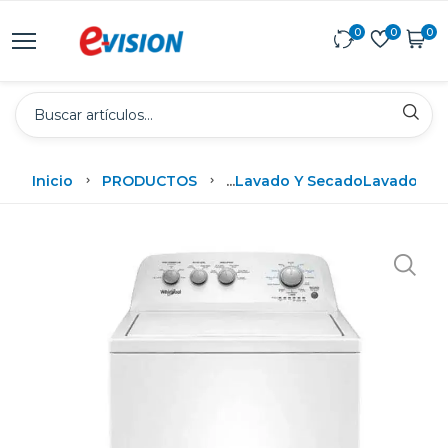
0
0
0
Inicio
PRODUCTOS
...
Lavado Y Secado
Lavadora A