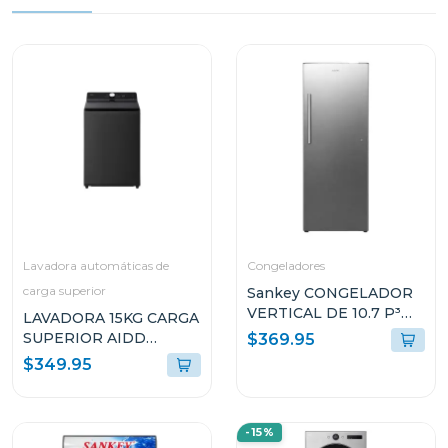
Lavadora automáticas de
Congeladores
carga superior
Sankey CONGELADOR
VERTICAL DE 10.7 P³
LAVADORA 15KG CARGA
RFC1301
SUPERIOR AIDD
$369.95
NEGRO ONYX
$349.95
WT15OBTX
-15%