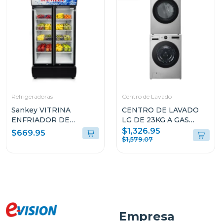
Refrigeradoras
Centro de Lavado
Sankey VITRINA
CENTRO DE LAVADO
ENFRIADOR DE
LG DE 23KG A GAS
20CUFT RFD20N
COLOR GRIS
$1,326.95
$669.95
WM23VFXS6/DF74VFXS6B
$1,579.07
Empresa