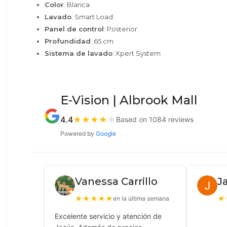
Color
: Blanca
Lavado
: Smart Load
Panel de control
: Posterior
Profundidad
: 65 cm
Sistema de lavado
: Xpert System
E-Vision | Albrook Mall
4.4
★
★
★
★
★
Based on 1084 reviews
Powered by
Google
Vanessa Carrillo
J
★
★
★
★
★
★
en la última semana
Excelente servicio y atención de