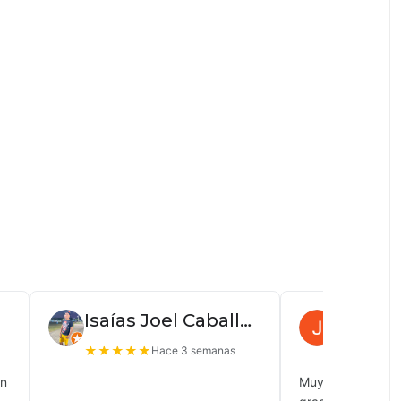
Isaías Joel Caballero
Juan P
★
★
★
★
★
★
★
★
★
Hace 3 semanas
ón
Muy buena atenc