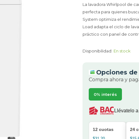
La lavadora Whirlpool de c
perfecta para quienes busca
System optimiza el rendimie
Load adapta el ciclo de lav
práctico con panel de contr
Disponibilidad:
En stock
Opciones de 
Compra ahora y paga
0% interés
Llévatelo a
12 cuotas
24 
$31.20
$15.