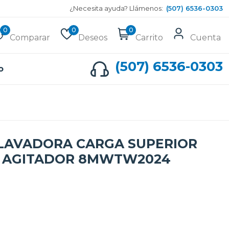
¿Necesita ayuda? Llámenos:
(507) 6536-0303
0
0
0
Comparar
Deseos
Carrito
Cuenta
(507) 6536-0303
o
LAVADORA CARGA SUPERIOR
N AGITADOR 8MWTW2024