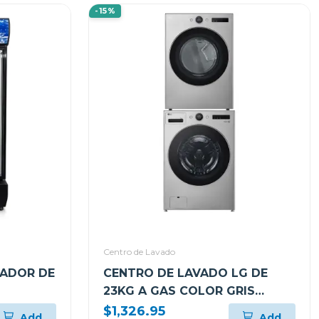
-15%
Centro de Lavado
IADOR DE
CENTRO DE LAVADO LG DE
23KG A GAS COLOR GRIS
WM23VFXS6/DF74VFXS6B
$1,326.95
Add
Add