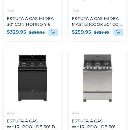
Piso
Piso
ESTUFA A GAS MIDEA
ESTUFA A GAS MIDEA
30" CON HORNO Y 6
MASTERCOOK 30" CON
QUEMADORES
HORNO Y 6
$329.95
$259.95
$389.95
$325.95
MGS30FS1LIFSSST
QUEMADORES
MGS30FS1BIABBF
Piso
Piso
ESTUFA A GAS
ESTUFA A GAS
WHIRLPOOL DE 30" DE
WHIRLPOOL DE 30"