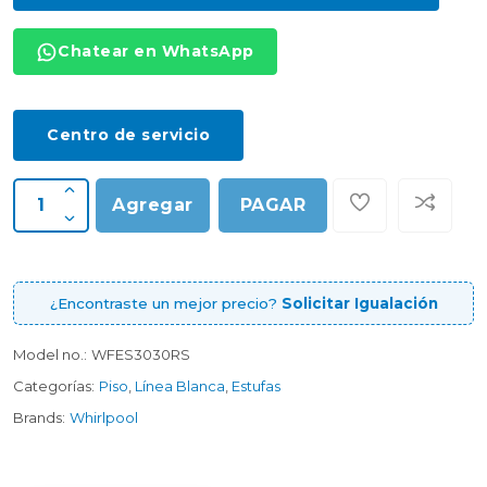
Chatear en WhatsApp
Centro de servicio
Agregar
PAGAR
¿Encontraste un mejor precio?
Solicitar Igualación
Model no.:
WFES3030RS
Categorías:
Piso
,
Línea Blanca
,
Estufas
Brands:
Whirlpool