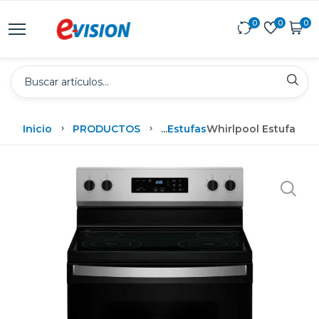
0
0
0
Inicio
PRODUCTOS
...
Estufas
Whirlpool Estufa Elé