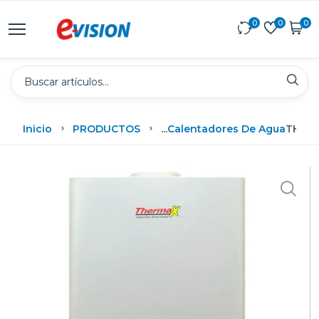
0
0
0
Inicio
PRODUCTOS
...
Calentadores De Agua
THERM