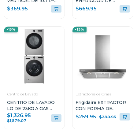
VERTICAL DE 10.7 P³
ENFRIADOR DE
RFC1301
20CUFT RFD20N
$369.95
$669.95
-15%
-13%
Centro de Lavado
Extractores de Grasa
CENTRO DE LAVADO
Frigidaire EXTRACTOR
LG DE 23KG A GAS
CON FORMA DE
COLOR GRIS
CAMPANA DE 36" PARA
$1,326.95
$259.95
$299.95
WM23VFXS6/DF74VFXS6B
PARED L904EXI
$1,579.07