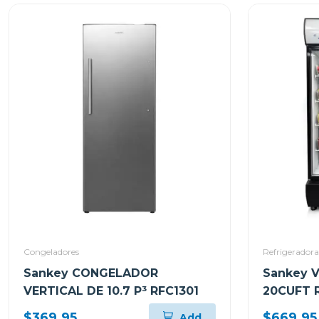
Congeladores
Refrigeradora
Sankey CONGELADOR
Sankey 
VERTICAL DE 10.7 P³ RFC1301
20CUFT 
$369.95
$669.95
Add