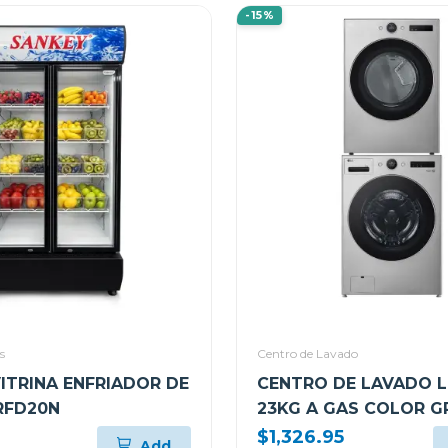
-15%
s
Centro de Lavado
VITRINA ENFRIADOR DE
CENTRO DE LAVADO L
RFD20N
23KG A GAS COLOR G
WM23VFXS6/DF74VF
$1,326.95
Add