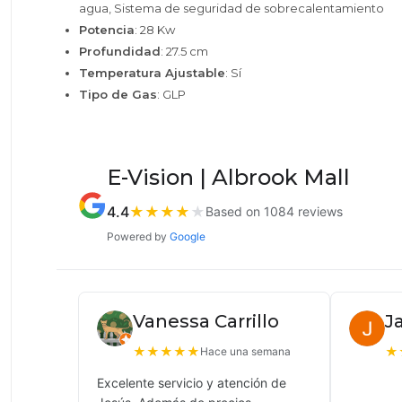
agua, Sistema de seguridad de sobrecalentamiento
Potencia
: 28 Kw
Profundidad
: 27.5 cm
Temperatura Ajustable
: Sí
Tipo de Gas
: GLP
E-Vision | Albrook Mall
4.4
★
★
★
★
★
Based on 1084 reviews
Powered by
Google
Vanessa Carrillo
J
★
★
★
★
★
★
Hace una semana
Excelente servicio y atención de