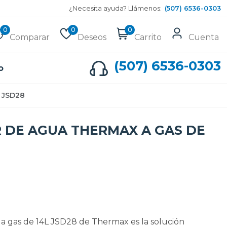
¿Necesita ayuda? Llámenos:
(507) 6536-0303
0
0
0
Comparar
Deseos
Carrito
Cuenta
(507) 6536-0303
o
 JSD28
 DE AGUA THERMAX A GAS DE
a gas de 14L JSD28 de Thermax es la solución