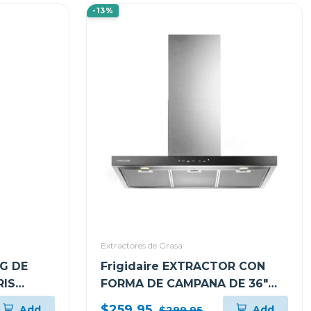
-13%
Extractores de Grasa
G DE
Frigidaire EXTRACTOR CON
RIS
FORMA DE CAMPANA DE 36"
XS6B
PARA PARED L904EXI
$259.95
Add
Add
$299.95