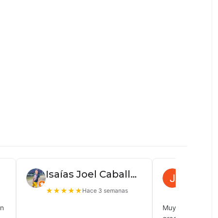
Isaías Joel Caballero
Juan P
★
★
★
★
★
★
★
★
★
Hace 3 semanas
ón
Muy buena atenc