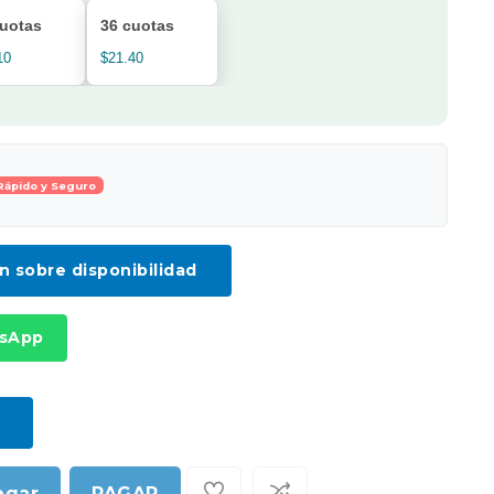
cuotas
36 cuotas
10
$21.40
Rápido y Seguro
ón sobre disponibilidad
tsApp
egar
PAGAR