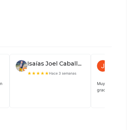
Isaías Joel Caballero
Juan P
★
★
★
★
★
★
★
★
★
Hace 3 semanas
ón
Muy buena atenc
gracias