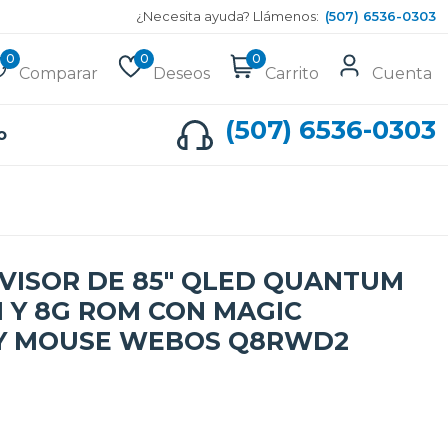
¿Necesita ayuda? Llámenos:
(507) 6536-0303
0
0
0
Comparar
Deseos
Carrito
Cuenta
(507) 6536-0303
o
VISOR DE 85" QLED QUANTUM
M Y 8G ROM CON MAGIC
LY MOUSE WEBOS Q8RWD2