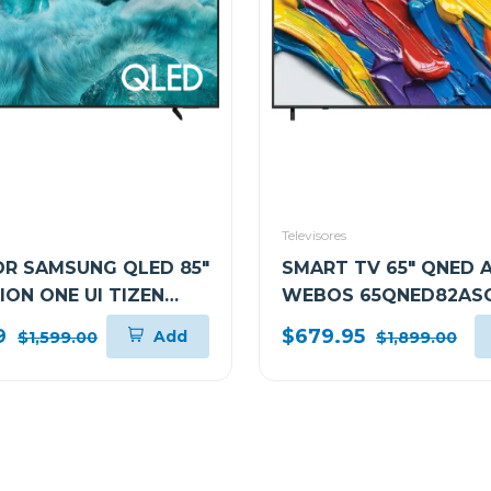
Televisores
OR SAMSUNG QLED 85"
SMART TV 65" QNED A
SION ONE UI TIZEN
WEBOS 65QNED82AS
F
9
$679.95
Add
$1,599.00
$1,899.00