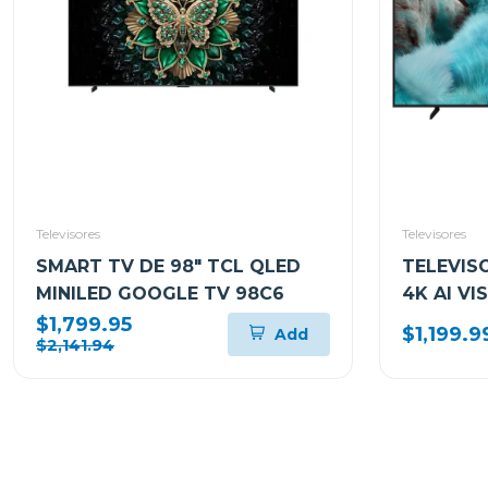
Televisores
Televisores
SMART TV DE 98" TCL QLED
TELEVIS
MINILED GOOGLE TV 98C6
4K AI VI
QN85Q7
$1,799.95
$1,199.9
Add
$2,141.94