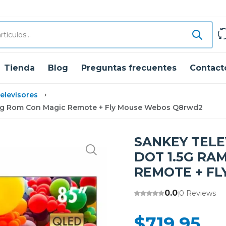
Tienda
Blog
Preguntas frecuentes
Contact
elevisores
Y 8g Rom Con Magic Remote + Fly Mouse Webos Q8rwd2
SANKEY TELE
DOT 1.5G RA
REMOTE + F
0.0
0 Reviews
|
$719.95