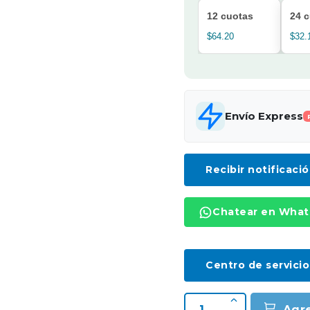
12 cuotas
24 
$64.20
$32.
Envío Express
Recibir notificaci
Chatear en Wha
Centro de servicio
Agr