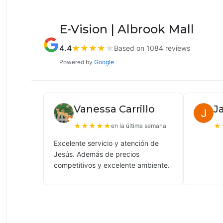
E-Vision | Albrook Mall
4.4
★
★
★
★
★
Based on 1084 reviews
Powered by
Google
Vanessa Carrillo
J
★
★
★
★
★
★
en la última semana
Excelente servicio y atención de
Jesús. Además de precios
competitivos y excelente ambiente.