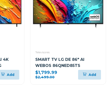
Televisores
I 4K
SMART TV LG DE 86" AI
G
WEBOS 86QNED85TS
$1,799.99
Add
Add
$2,499.00