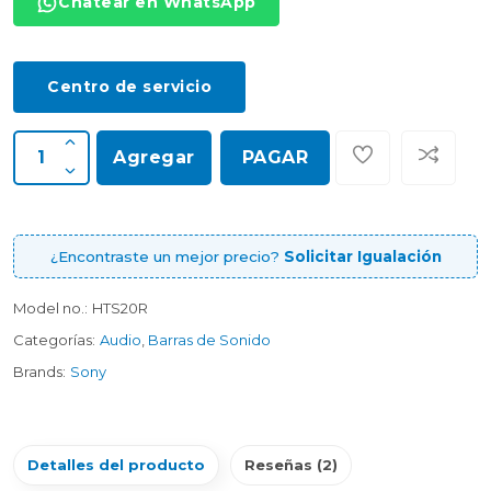
Chatear en WhatsApp
Centro de servicio
Agregar
PAGAR
¿Encontraste un mejor precio?
Solicitar Igualación
Model no.:
HTS20R
Categorías:
Audio
,
Barras de Sonido
Brands:
Sony
Detalles del producto
Reseñas (2)