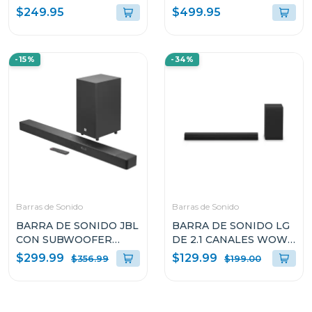
CON DOLBY ATMOS
INALÁMBRICO
$249.95
$499.95
Q65
BAR500M2BLK
-15%
-34%
Barras de Sonido
Barras de Sonido
BARRA DE SONIDO JBL
BARRA DE SONIDO LG
CON SUBWOOFER
DE 2.1 CANALES WOW
INALAMBRICO DOLBY
ORCHESTRA E
$299.99
$129.99
$356.99
$199.00
ATMOS SB595BLKC
INTERFAZ 140W S30A