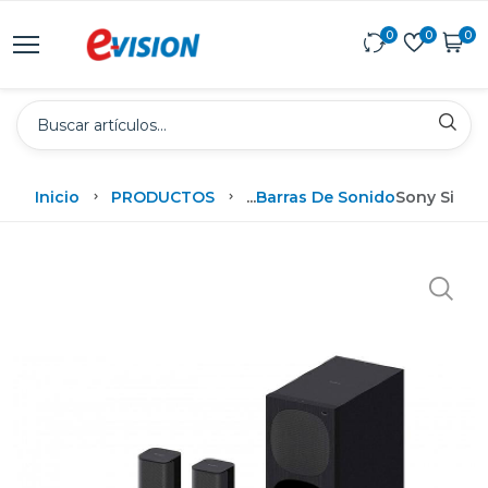
0
0
0
Inicio
PRODUCTOS
...
Barras De Sonido
Sony Siste