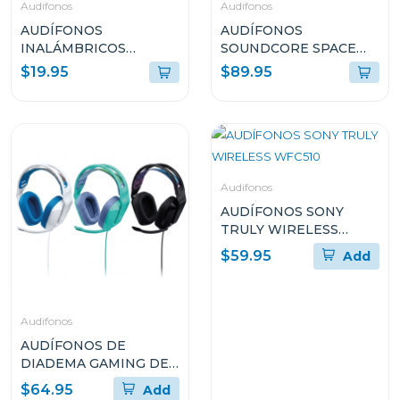
Audifonos
Audifonos
AUDÍFONOS
AUDÍFONOS
INALÁMBRICOS
SOUNDCORE SPACE
SOUNDCORE K20i
Q45 CANCELACIÓN DE
$19.95
$89.95
NEGRO A3994Z11
RUIDO Y LARGA
DURACIÓN NEGRO
A3040011
Audifonos
AUDÍFONOS SONY
TRULY WIRELESS
WFC510
$59.95
Add
Audifonos
AUDÍFONOS DE
DIADEMA GAMING DE
LOGITECH DE CABLE
$64.95
Add
CON MICRÓFONO