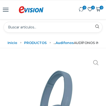
0
0
0
Inicio
PRODUCTOS
...
Audifonos
AUDÍFONOS INAL