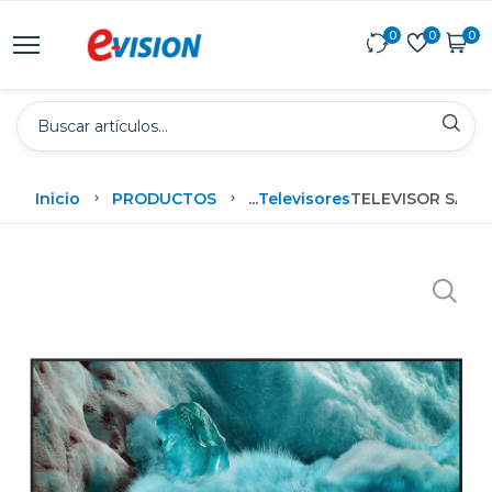
0
0
0
Inicio
PRODUCTOS
...
Televisores
TELEVISOR SAMSU