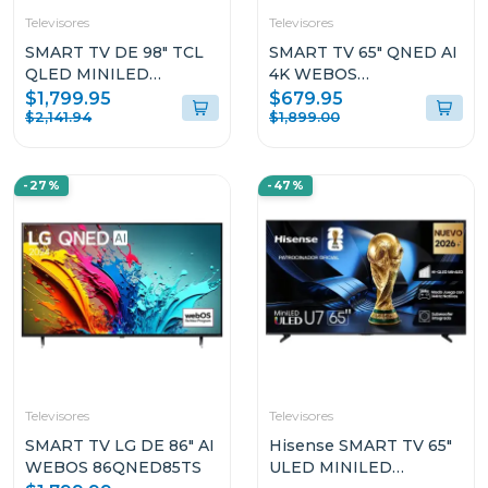
Televisores
Televisores
SMART TV DE 98" TCL
SMART TV 65" QNED AI
QLED MINILED
4K WEBOS
GOOGLE TV 98C6
65QNED82ASG
$1,799.95
$679.95
$2,141.94
$1,899.00
-27%
-47%
Televisores
Televisores
SMART TV LG DE 86" AI
Hisense SMART TV 65"
WEBOS 86QNED85TS
ULED MINILED