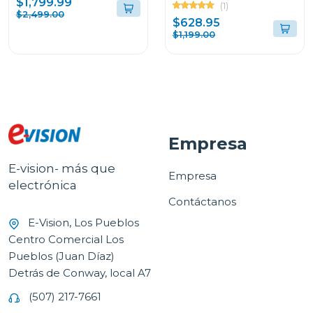
GOOGLETV U7ESG
$1,799.99
(1)
$2,499.00
$628.95
$1,199.00
Empresa
E-vision- más que
Empresa
electrónica
Contáctanos
E-Vision, Los Pueblos
Centro Comercial Los
Pueblos (Juan Díaz)
Detrás de Conway, local A7
(507) 217-7661