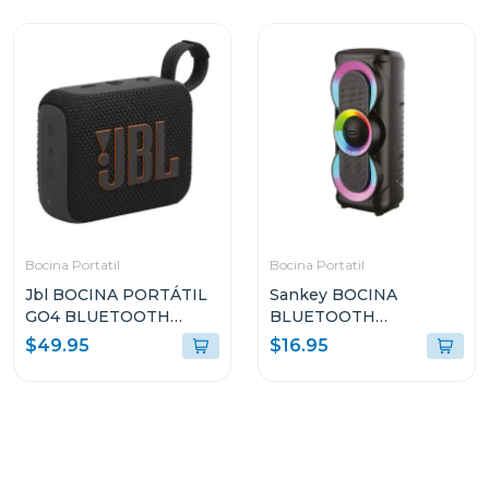
Bocina Portatil
Bocina Portatil
Jbl BOCINA PORTÁTIL
Sankey BOCINA
GO4 BLUETOOTH
BLUETOOTH
NEGRO RESISTENTE
PORTATIL 10W
$49.95
$16.95
AL AGUA Y POLVO GO4
4DCD101