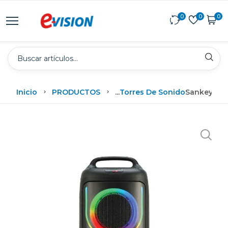
0
0
0
Inicio
PRODUCTOS
...
Torres De Sonido
Sankey Tor