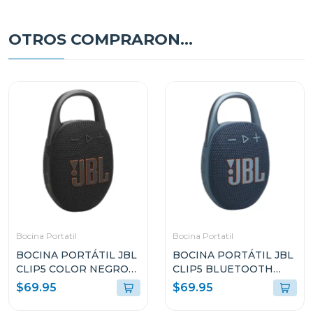
OTROS COMPRARON...
Bocina Portatil
Bocina Portatil
BOCINA PORTÁTIL JBL
BOCINA PORTÁTIL JBL
CLIP5 COLOR NEGRO
CLIP5 BLUETOOTH
RESISTENTE AL AGUA Y
COLOR AZUL
$69.95
$69.95
POLVO
RESISTENTE AL AGUA Y
POLVO