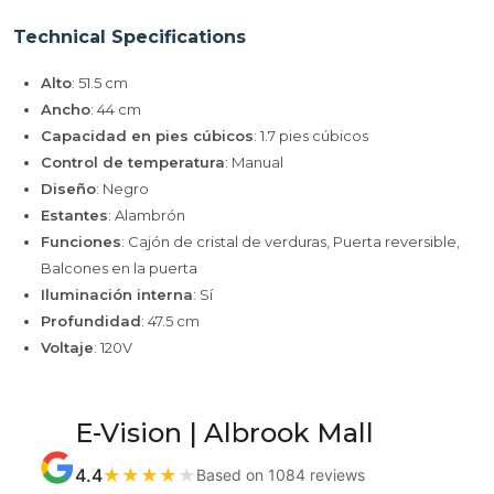
Technical Specifications
Alto
: 51.5 cm
Ancho
: 44 cm
Capacidad en pies cúbicos
: 1.7 pies cúbicos
Control de temperatura
: Manual
Diseño
: Negro
Estantes
: Alambrón
Funciones
: Cajón de cristal de verduras, Puerta reversible,
Balcones en la puerta
Iluminación interna
: Sí
Profundidad
: 47.5 cm
Voltaje
: 120V
E-Vision | Albrook Mall
4.4
★
★
★
★
★
Based on 1084 reviews