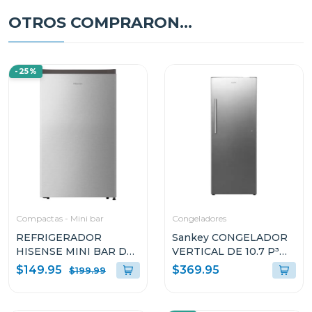
OTROS COMPRARON...
-25%
Compactas - Mini bar
Congeladores
REFRIGERADOR
Sankey CONGELADOR
HISENSE MINI BAR DE
VERTICAL DE 10.7 P³
4.2P³ RR43D6AC
RFC1301
$149.95
$369.95
$199.99