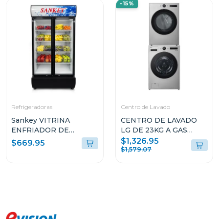
-15%
Refrigeradoras
Centro de Lavado
Sankey VITRINA
CENTRO DE LAVADO
ENFRIADOR DE
LG DE 23KG A GAS
20CUFT RFD20N
COLOR GRIS
$1,326.95
$669.95
WM23VFXS6/DF74VFXS6B
$1,579.07