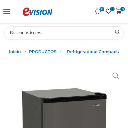
0
0
0
Inicio
PRODUCTOS
...
Refrigeradoras
Compactas - 